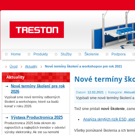
Home
Produkty
Služby
Školenie
Podpora
Úvod
Aktuality
Nové termíny školení a workshopov pre rok 2021
Nové termíny školení pre rok
2026
Datum:
12.02.2021
|
Kategorie:
Aktuali
Vypísali sme nové termíny odborných
Vypísali sme nové termíny školení a
školení a workshopov, ktoré sa budú
konať v roku 2026.
Tiež sme pridali
nové školenie
, zame
Výstava Productronica 2025
Analýza skrytých rizík ESD, al
Productronica 2025 bola oknom do
najnovších a najlepších trendov v odvetví
Všetky ponúkané školenia a ich termí
výroby elektroniky. Ak ste sa nemohli