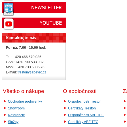
Po - pá: 7:00 - 15:00 hod.
Tel.: +420 466 670 035
GSM: +420 733 533 932
Mobil: +420
733 533 976
E-mail:
treston@abetec.cz
Všetko o nákupe
O spoločnosti
Z
Obchodné podmienky
O spoločnosti Treston
Showroom
Certifikáty Treston
Referencie
O spoločnosti ABE.TEC
Služby
Certifikáty ABE.TEC