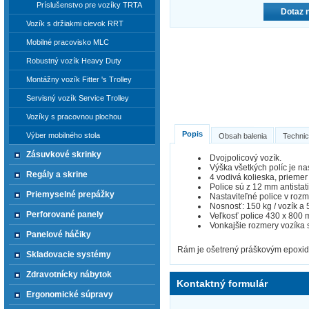
Príslušenstvo pre vozíky TRTA
Dotaz 
Vozík s držiakmi cievok RRT
Mobilné pracovisko MLC
Robustný vozík Heavy Duty
Montážny vozík Fitter 's Trolley
Servisný vozík Service Trolley
Vozíky s pracovnou plochou
Popis
Výber mobilného stola
Obsah balenia
Technic
Zásuvkové skrinky
Dvojpolicový vozík.
Výška všetkých políc je n
Regály a skrine
4 vodivá kolieska, prieme
Police sú z 12 mm antistat
Priemyselné prepážky
Nastaviteľné police v roz
Nosnosť: 150 kg / vozík a 5
Perforované panely
Veľkosť police 430 x 800 
Vonkajšie rozmery vozíka 
Panelové háčiky
Rám je ošetrený práškovým epoxi
Skladovacie systémy
Zdravotnícky nábytok
Kontaktný formulár
Ergonomické súpravy