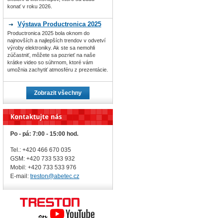
konať v roku 2026.
Výstava Productronica 2025
Productronica 2025 bola oknom do
najnovších a najlepších trendov v odvetví
výroby elektroniky. Ak ste sa nemohli
zúčastniť, môžete sa pozrieť na naše
krátke video so súhrnom, ktoré vám
umožnia zachytiť atmosféru z prezentácie.
Zobrazit všechny
Po - pá: 7:00 - 15:00 hod.
Tel.: +420 466 670 035
GSM: +420 733 533 932
Mobil: +420
733 533 976
E-mail:
treston@abetec.cz