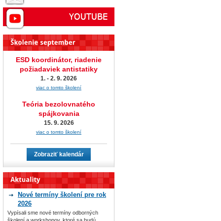
ESD koordinátor, riadenie
požiadaviek antistatiky
1. - 2. 9. 2026
viac o tomto školení
Teória bezolovnatého
spájkovania
15. 9. 2026
viac o tomto školení
Zobraziť kalendár
Nové termíny školení pre rok
2026
Vypísali sme nové termíny odborných
školení a workshopov, ktoré sa budú