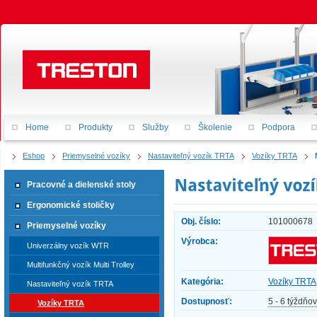
Home
Produkty
Služby
Školenie
Podpora
Eshop
Priemyselné vozíky
Nastaviteľný vozík TRTA
Vozíky TRTA
Pracovné a dielenské stoly
Ergonomické stoličky
Obj. číslo:
101000678
Priemyselné vozíky
Výrobca:
Univerzálny vozík WTR
Multifunkčný vozík Multi Trolley
Kategória:
Vozíky TRTA
Nastaviteľný vozík TRTA
Dostupnosť:
5 - 6 týždňov
Vozíky TRTA