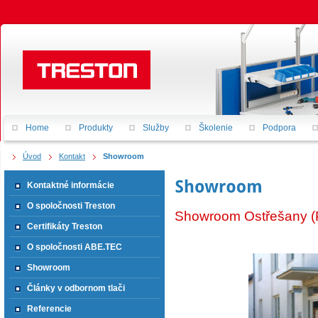
Home
Produkty
Služby
Školenie
Podpora
Úvod
Kontakt
Showroom
Kontaktné informácie
O spoločnosti Treston
Showroom Ostřešany (
Certifikáty Treston
O spoločnosti ABE.TEC
Showroom
Články v odbornom tlači
Referencie