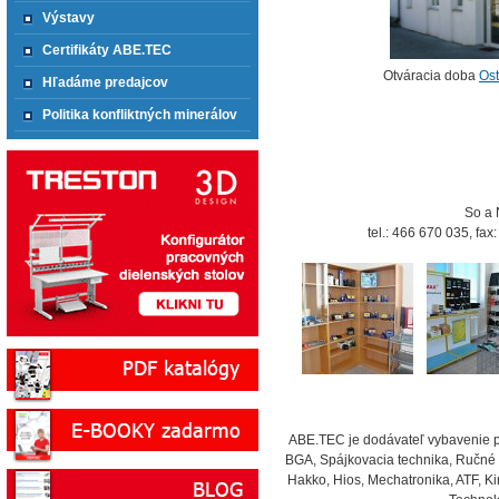
Výstavy
Certifikáty ABE.TEC
Otváracia doba
Ost
Hľadáme predajcov
Politika konfliktných minerálov
So a 
tel.: 466 670 035, fa
ABE.TEC je dodávateľ vybavenie pr
BGA, Spájkovacia technika, Ručné 
Hakko, Hios, Mechatronika, ATF, Kir