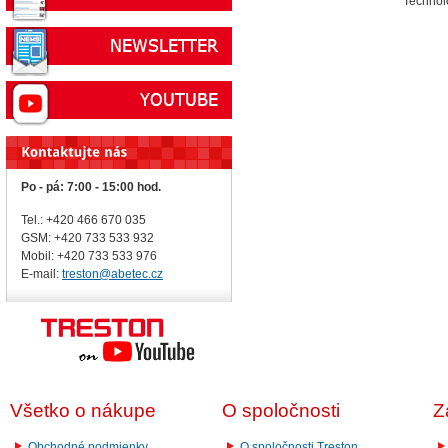
Technolo
Po - pá: 7:00 - 15:00 hod.
Tel.: +420 466 670 035
GSM: +420 733 533 932
Mobil: +420
733 533 976
E-mail:
treston@abetec.cz
Všetko o nákupe
O spoločnosti
Z
Obchodné podmienky
O spoločnosti Treston