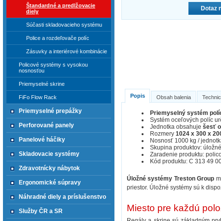
Štandardné a predlžovacie
Dotaz 
diely
Súčasti skladovacieho systému
Police a rozdeľovače políc
Zásuvky a interiérové kombinácie
Policové systémy s vysokou
nosnosťou
Priemyselné skrine
Popis
FiFo Flow Rack
Obsah balenia
Technic
Priemyselné prepážky
Priemyselný systém polí
Systém oceľových políc urč
Perforované panely
Jednotka obsahuje
šesť o
Rozmery
1024 x 300 x 2
Panelové háčiky
Nosnosť 1000 kg / jednotka
Skupina produktov: úložné
Skladovacie systémy
Zaradenie produktu: polico
Kód produktu: C 313 49 0
Zdravotnícky nábytok
Úložné systémy Treston Group
mô
Ergonomické súpravy
priestor. Úložné systémy sú k disp
Náhradné diely a príslušenstvo
Miesto pre každú pol
Služby ČR a SR
Regály a skrine sú základným prv