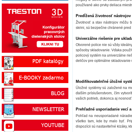
používané ako prvky deliaca miestn
Predĺžená životnosť nástrojov
Životnosť a stav nástrojov môžu
skrini, sú bezpečne chránené pred
Univerzálne riešenie pre ukla
Otvorené police nie sú vždy ideál
spôsoby skladovanie. Vďaka použív
policový systém na univerzálne ri
deličov pre optimálne skladovanie 
Modifikovatelnľné úložné sys
Úložné systémy sú založené na mod
ďalším príslušenstvom, čím vytvor
vašich potrieb, dokonca aj nosnos
Prehľadné usporiadanie vecí a
Pohľad na neusporiadané náradie a
všetko tam, kde by malo byť. Pr
dispozícii sú nastaviteľné klzáky, 