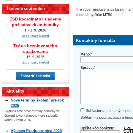
Pre výber príslušenstva ku skrinia
modulárny šírke M750.
ESD koordinátor, riadenie
požiadaviek antistatiky
1. - 2. 9. 2026
viac o tomto školení
Kontaktný formulár
Teória bezolovnatého
spájkovania
Meno:
*
15. 9. 2026
viac o tomto školení
Správa:
*
Zobraziť kalendár
Nové termíny školení pre rok
2026
Súhlasím s obchodnými pod
Vypísali sme nové termíny odborných
školení a workshopov, ktoré sa budú
Súhlasím s podmienkami a beri
konať v roku 2026.
Opíšte kód obrázku:
*
Výstava Productronica 2025