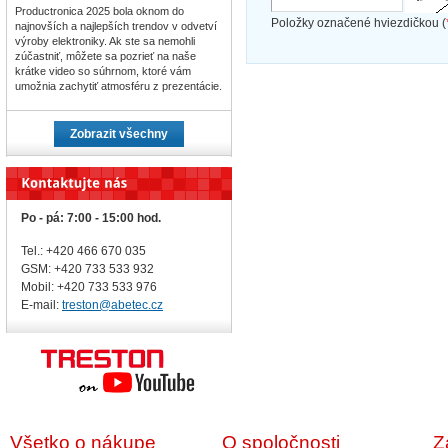
Productronica 2025 bola oknom do
Položky označené hviezdičkou (
najnovších a najlepších trendov v odvetví
výroby elektroniky. Ak ste sa nemohli
zúčastniť, môžete sa pozrieť na naše
krátke video so súhrnom, ktoré vám
umožnia zachytiť atmosféru z prezentácie.
Zobrazit všechny
Po - pá: 7:00 - 15:00 hod.
Tel.: +420 466 670 035
GSM: +420 733 533 932
Mobil: +420
733 533 976
E-mail:
treston@abetec.cz
Všetko o nákupe
O spoločnosti
Z