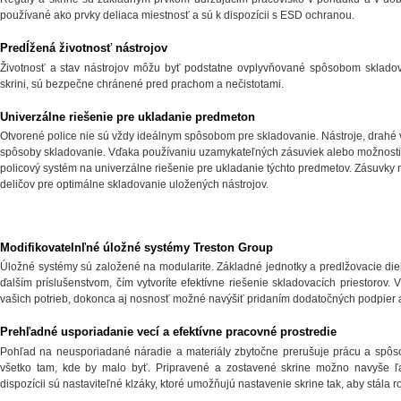
používané ako prvky deliaca miestnosť a sú k dispozícii s ESD ochranou.
Predĺžená životnosť nástrojov
Životnosť a stav nástrojov môžu byť podstatne ovplyvňované spôsobom sklado
skrini, sú bezpečne chránené pred prachom a nečistotami.
Univerzálne riešenie pre ukladanie predmeton
Otvorené police nie sú vždy ideálnym spôsobom pre skladovanie. Nástroje, drahé
spôsoby skladovanie. Vďaka používaniu uzamykateľných zásuviek alebo možnosti p
policový systém na univerzálne riešenie pre ukladanie týchto predmetov. Zásuvk
deličov pre optimálne skladovanie uložených nástrojov.
Modifikovatelnľné úložné systémy Treston Group
Úložné systémy sú založené na modularite. Základné jednotky a predlžovacie di
ďalším príslušenstvom, čím vytvoríte efektívne riešenie skladovacích priestorov
vašich potrieb, dokonca aj nosnosť možné navýšiť pridaním dodatočných podpier 
Prehľadné usporiadanie vecí a efektívne pracovné prostredie
Pohľad na neusporiadané náradie a materiály zbytočne prerušuje prácu a spôsob
všetko tam, kde by malo byť. Pripravené a zostavené skrine možno navyše ľ
dispozícii sú nastaviteľné klzáky, ktoré umožňujú nastavenie skrine tak, aby stála