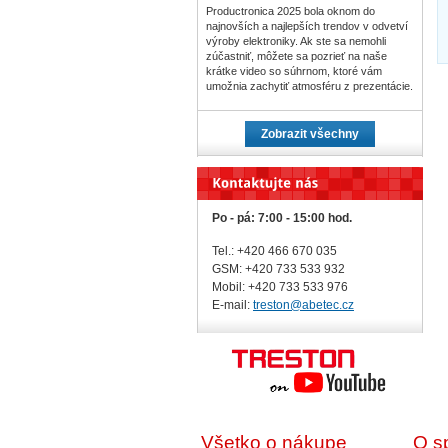
Productronica 2025 bola oknom do
najnovších a najlepších trendov v odvetví
výroby elektroniky. Ak ste sa nemohli
zúčastniť, môžete sa pozrieť na naše
krátke video so súhrnom, ktoré vám
umožnia zachytiť atmosféru z prezentácie.
Zobrazit všechny
Po - pá: 7:00 - 15:00 hod.
Tel.: +420 466 670 035
GSM: +420 733 533 932
Mobil: +420
733 533 976
E-mail:
treston@abetec.cz
Všetko o nákupe
O s