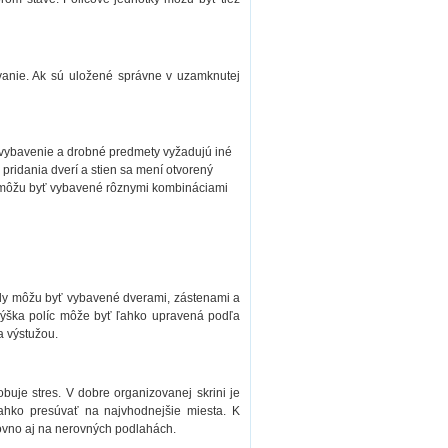
vanie. Ak sú uložené správne v uzamknutej
 vybavenie a drobné predmety vyžadujú iné
ridania dverí a stien sa mení otvorený
y môžu byť vybavené rôznymi kombináciami
ely môžu byť vybavené dverami, zástenami a
. Výška políc môže byť ľahko upravená podľa
a výstužou.
uje stres. V dobre organizovanej skrini je
ahko presúvať na najvhodnejšie miesta. K
 rovno aj na nerovných podlahách.