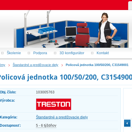
Školenie
Podpora
3D konfigurátor
Kontakt
témy
Štandardné a predlžovacie diely
Policová jednotka 100/50/200, C31549001
Obj. číslo:
103005763
Výrobca:
Kategória:
Štandardné a predlžovacie diely
Dostupnosť:
5 - 6 týždňov