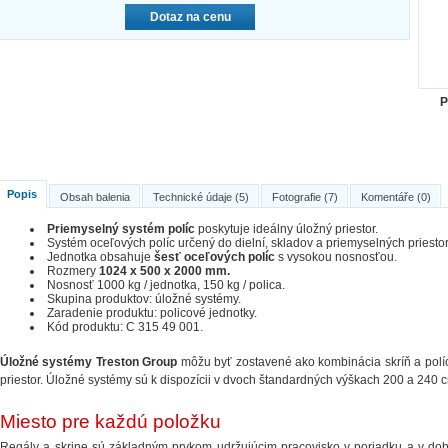
Dotaz na cenu
P
Popis
Obsah balenia
Technické údaje (5)
Fotografie (7)
Komentáře (0)
Priemyselný systém políc
poskytuje ideálny úložný priestor.
Systém oceľových políc určený do dielní, skladov a priemyselných priestor
Jednotka obsahuje
šesť oceľových políc
s vysokou nosnosťou.
Rozmery
1024 x 500 x 2000 mm.
Nosnosť 1000 kg / jednotka, 150 kg / polica.
Skupina produktov: úložné systémy.
Zaradenie produktu: policové jednotky.
Kód produktu: C 315 49 001.
Úložné systémy Treston Group
môžu byť zostavené ako kombinácia skríň a políc
priestor. Úložné systémy sú k dispozícii v dvoch štandardných výškach 200 a 240 
Miesto pre každú položku
Regály a skrine sú základným prvkom udržujúcim pracovisko v poriadku a v dob