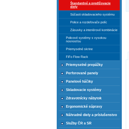
Štandardné a predlžovacie
diely
Súčasti skladovacieho systému
Police a rozdeľovače políc
Zásuvky a interiérové kombinácie
Policové systémy s vysokou
nosnosťou
Priemyselné skrine
FiFo Flow Rack
Priemyselné prepážky
Perforované panely
Panelové háčiky
Skladovacie systémy
Zdravotnícky nábytok
Ergonomické súpravy
Náhradné diely a príslušenstvo
Služby ČR a SR