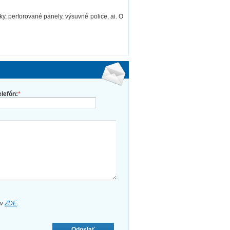
y, perforované panely, výsuvné police, ai. O
elefón:
*
ov
ZDE
.
Odoslať