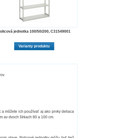
olicová jednotka 100/50/200, C31549001
Varianty produktu
ov.
 a môžete ich používať aj ako prvky deliaca
cm av dvoch šírkach 80 a 100 cm.
rom stave. Policové jednotky môžu byť tiež