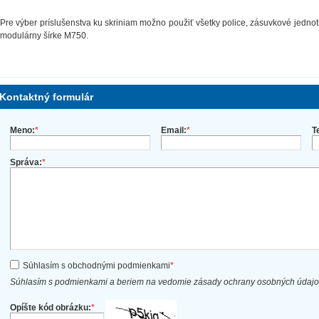
Pre výber príslušenstva ku skriniam možno použiť všetky police, zásuvkové jednotk
modulárny šírke M750.
Kontaktný formulár
Meno:
*
Email:
*
T
Správa:
*
Súhlasím s obchodnými podmienkami
*
Súhlasím s podmienkami a beriem na vedomie zásady ochrany osobných údaj
Opíšte kód obrázku:
*