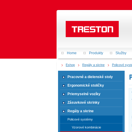
Home
Produkty
Služby
Eshop
Regály a skrine
Policové sys
Pracovné a dielenské stoly
Ergonomické stoličky
Priemyselné vozíky
Zásuvkové skrinky
Regály a skrine
Policové systémy
Vzorové kombinácie