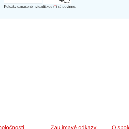
Položky označené hviezdičkou (
*
) sú povinné.
poločnosti
Zaujímavé odkazy
O spol