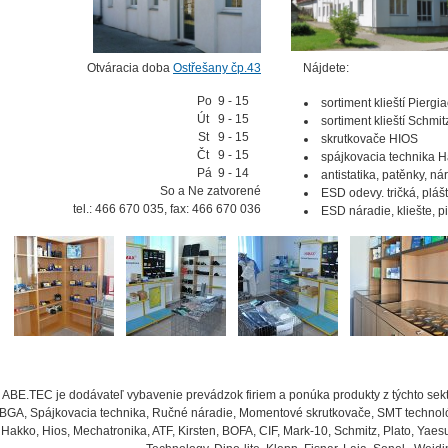
Otváracia doba
Ostřešany čp.43
Nájdete:
Po 9 - 15
sortiment klieští Piergi
Út 9 - 15
sortiment klieští Schmit
St 9 - 15
skrutkovače HIOS
Čt 9 - 15
spájkovacia technika 
Pá 9 - 14
antistatika, patěnky, ná
So a Ne zatvorené
ESD odevy. tričká, pláš
tel.: 466 670 035, fax: 466 670 036
ESD náradie, kliešte, pin
ABE.TEC je dodávateľ vybavenie prevádzok firiem a ponúka produkty z týchto sek
BGA, Spájkovacia technika, Ručné náradie, Momentové skrutkovače, SMT technoló
Hakko, Hios, Mechatronika, ATF, Kirsten, BOFA, CIF, Mark-10, Schmitz, Plato, Yaesu