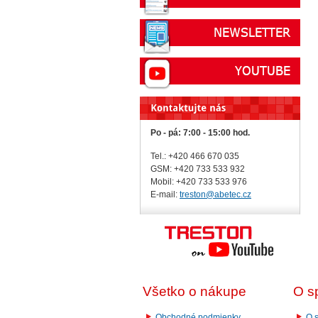
Po - pá: 7:00 - 15:00 hod.
Tel.: +420 466 670 035
GSM: +420 733 533 932
Mobil: +420
733 533 976
E-mail:
treston@abetec.cz
Všetko o nákupe
O s
Obchodné podmienky
O s