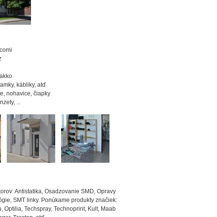
acomi
z
Hakko
ramky, kábliky, atď
te, nohavice, čiapky
zety, ...
torov: Antistatika, Osadzovanie SMD, Opravy
gie, SMT linky. Ponúkame produkty značiek:
, Optilia, Techspray, Technoprint, Kult, Maab