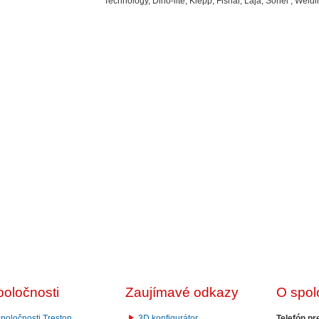
Technology, Dino-lite, Klepp, Fisnar, Laja, Sonel , Weidi
poločnosti
Zaujímavé odkazy
O spol
Telefón pr
poločnosti Treston
3D konfigurátor