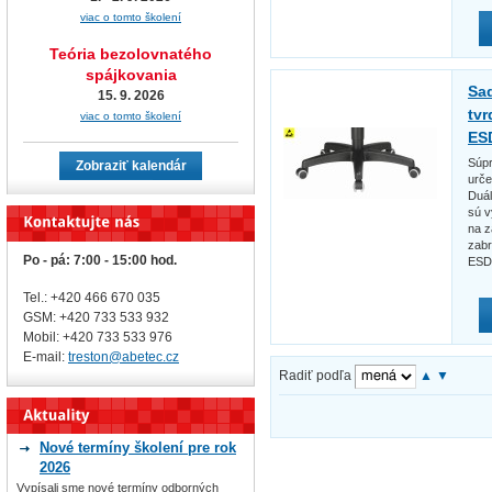
viac o tomto školení
Teória bezolovnatého
spájkovania
Sad
15. 9. 2026
tv
viac o tomto školení
ES
Súpr
Zobraziť kalendár
urče
Duál
sú v
na z
zabr
Po - pá: 7:00 - 15:00 hod.
ESD 
Tel.: +420 466 670 035
GSM: +420 733 533 932
Mobil: +420
733 533 976
E-mail:
treston@abetec.cz
Radiť podľa
▲
▼
Nové termíny školení pre rok
2026
Vypísali sme nové termíny odborných