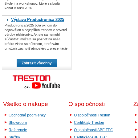
školení a workshopov, ktoré sa budú
konať v roku 2026.
Výstava Productronica 2025
Productronica 2025 bola oknom do
najnovších a najlepších trendov v odvetví
výroby elektroniky. Ak ste sa nemohli
zúčastniť, môžete sa pozrieť na naše
krátke video so súhrnom, ktoré vám
umožnia zachytiť atmosféru z prezentácie.
Zobrazit všechny
Všetko o nákupe
O spoločnosti
Z
Obchodné podmienky
O spoločnosti Treston
Showroom
Certifikáty Treston
Referencie
O spoločnosti ABE.TEC
Služby
Certifikáty ABE.TEC