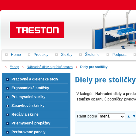
Home
Produkty
Služby
Školenie
Podpora
Eshop
Náhradné diely a príslušenstvo
Diely pre stoličky
Pracovné a dielenské stoly
Ergonomické stoličky
V kategórii
Náhradné diely a prísl
Priemyselné vozíky
stoličky
obsahujú podrúčky, plynové
Zásuvkové skrinky
Regály a skrine
Radiť podľa
▲
Priemyselné prepážky
Perforované panely