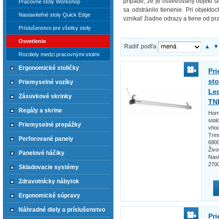
prípade, že je osvetľovaný objekt š
Pracovné stoly Workshop
sa odstránilo tienenie. Pri objekt
Nastaviteľné stoly Quick Edge
vznikať žiadne odrazy a tiene od pr
Príslušenstvo pre všetky stoly
Osvetlenie
Radiť podľa
▲
Rozdiely medzi pracovnými stolmi
Ergonomické stoličky
Pri
sto
Priemyselné vozíky
Led
Zásuvkové skrinky
TN
Regály a skrine
Horn
stol
Priemyselné prepážky
vhod
Tres
Perforované panely
6800
Živo
Panelové háčiky
Nast
2700
Skladovacie systémy
Zdravotnícky nábytok
Ergonomické súpravy
Náhradné diely a príslušenstvo
Pri