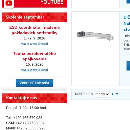
Drž
Na
ESD koordinátor, riadenie
sto
požiadaviek antistatiky
Drži
1. - 2. 9. 2026
bočn
viac o tomto školení
TNL5
stol
Teória bezolovnatého
spájkovania
15. 9. 2026
viac o tomto školení
Zobraziť kalendár
Radiť podľa
▲
▼
Po - pá: 7:00 - 15:00 hod.
Tel.: +420 466 670 035
GSM: +420 733 533 932
Mobil: +420
733 533 976