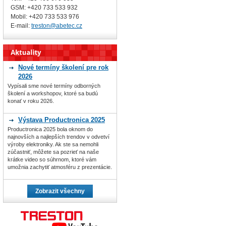
GSM: +420 733 533 932
Mobil: +420
733 533 976
E-mail:
treston@abetec.cz
Nové termíny školení pre rok
2026
Vypísali sme nové termíny odborných
školení a workshopov, ktoré sa budú
konať v roku 2026.
Výstava Productronica 2025
Productronica 2025 bola oknom do
najnovších a najlepších trendov v odvetví
výroby elektroniky. Ak ste sa nemohli
zúčastniť, môžete sa pozrieť na naše
krátke video so súhrnom, ktoré vám
umožnia zachytiť atmosféru z prezentácie.
Zobrazit všechny