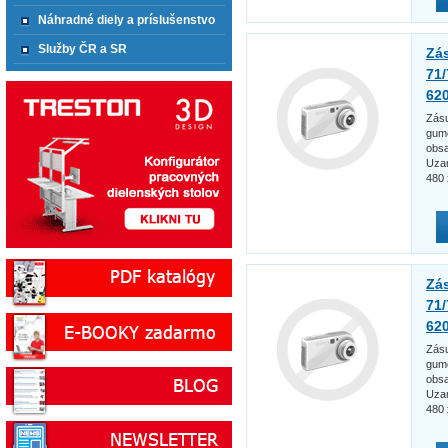
Náhradné diely a príslušenstvo
Služby ČR a SR
Zá
71/
62
Zásu
gumo
obsa
Uzam
480
Zá
71/
62
Zásu
gumo
obsa
Uzam
480