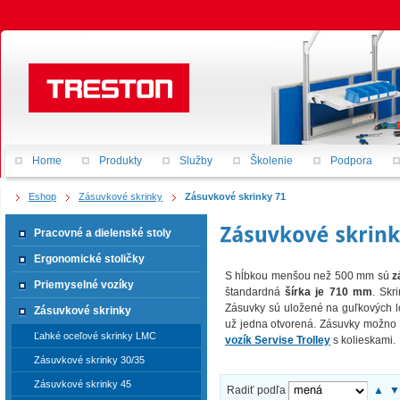
Home
Produkty
Služby
Školenie
Podpora
Eshop
Zásuvkové skrinky
Zásuvkové skrinky 71
Pracovné a dielenské stoly
Ergonomické stoličky
S hĺbkou menšou než 500 mm sú
z
Priemyselné vozíky
štandardná
šírka je 710 mm
. Skr
Zásuvky sú uložené na guľkových 
Zásuvkové skrinky
už jedna otvorená. Zásuvky možno
Ľahké oceľové skrinky LMC
vozík Servise Trolley
s kolieskami.
Zásuvkové skrinky 30/35
Zásuvkové skrinky 45
Radiť podľa
▲