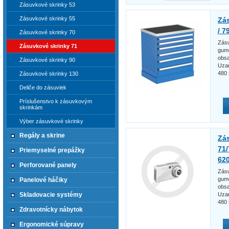
Zásuvkové skrinky 53
Zásuvkové skrinky 55
Zá
/ 7
Zásuvkové skrinky 70
Zásu
Zásuvkové skrinky 71
gumo
obsa
Zásuvkové skrinky 90
Uzam
480
Zásuvkové skrinky 130
Deliče do zásuviek
Príslušenstvo k zásuvkovým
skrinkám
Výber zásuvkové skrinky
Regály a skrine
Zá
71/
Priemyselné prepážky
62
Perforované panely
Zásu
gumo
Panelové háčiky
obsa
Uzam
Skladovacie systémy
480
Zdravotnícky nábytok
Ergonomické súpravy