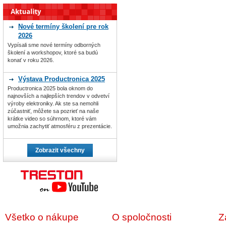
Nové termíny školení pre rok
2026
Vypísali sme nové termíny odborných
školení a workshopov, ktoré sa budú
konať v roku 2026.
Výstava Productronica 2025
Productronica 2025 bola oknom do
najnovších a najlepších trendov v odvetví
výroby elektroniky. Ak ste sa nemohli
zúčastniť, môžete sa pozrieť na naše
krátke video so súhrnom, ktoré vám
umožnia zachytiť atmosféru z prezentácie.
Zobrazit všechny
Všetko o nákupe
O spoločnosti
Z