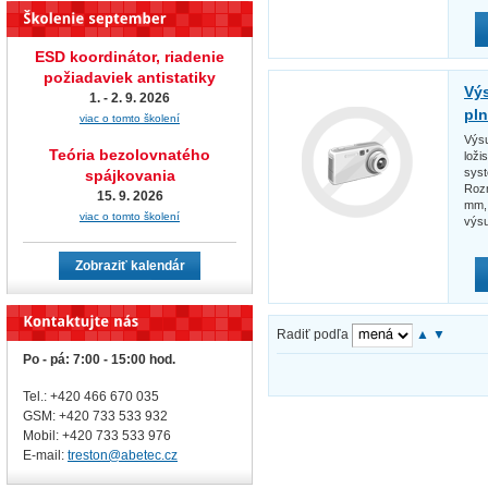
ESD koordinátor, riadenie
požiadaviek antistatiky
Výs
1. - 2. 9. 2026
pl
viac o tomto školení
Výsu
Teória bezolovnatého
loži
syst
spájkovania
Rozm
15. 9. 2026
mm,
viac o tomto školení
výsu
Zobraziť kalendár
Radiť podľa
▲
▼
Po - pá: 7:00 - 15:00 hod.
Tel.: +420 466 670 035
GSM: +420 733 533 932
Mobil: +420
733 533 976
E-mail:
treston@abetec.cz