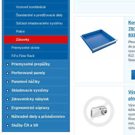
Vzorové kombinácie
Štandardné a predlžovacie diely
Ko
Súčasti skladovacieho systému
70/
Police
83
Zásuvky
Plno
do p
Priemyselné skrine
vys
612 
FiFo Flow Rack
Nosn
Priemyselné prepážky
Perforované panely
Panelové háčiky
Skladovacie systémy
Výs
pl
Zdravotnícky nábytok
Výsu
Ergonomické súpravy
loži
syst
Náhradné diely a príslušenstvo
Rozm
mm,
Služby ČR a SR
výsu