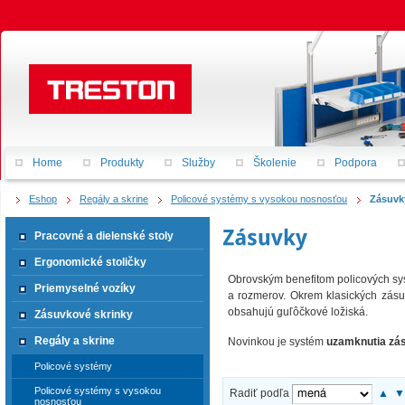
Home
Produkty
Služby
Školenie
Podpora
Eshop
Regály a skrine
Policové systémy s vysokou nosnosťou
Zásuvk
Pracovné a dielenské stoly
Ergonomické stoličky
Obrovským benefitom policových s
Priemyselné vozíky
a rozmerov. Okrem klasických zásu
obsahujú guľôčkové ložiská.
Zásuvkové skrinky
Regály a skrine
Novinkou je systém
uzamknutia zá
Policové systémy
Policové systémy s vysokou
Radiť podľa
▲
nosnosťou