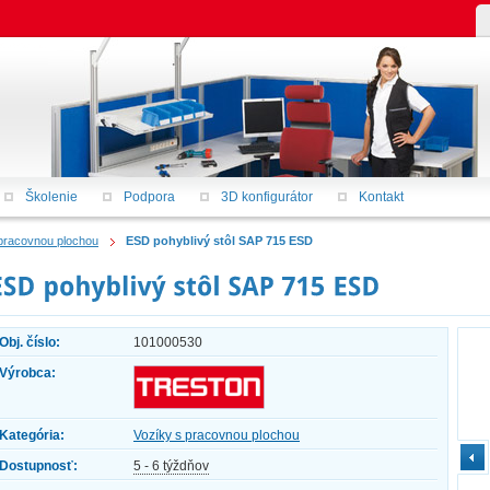
Školenie
Podpora
3D konfigurátor
Kontakt
pracovnou plochou
ESD pohyblivý stôl SAP 715 ESD
Obj. číslo:
101000530
Výrobca:
Kategória:
Vozíky s pracovnou plochou
Dostupnosť:
5 - 6 týždňov