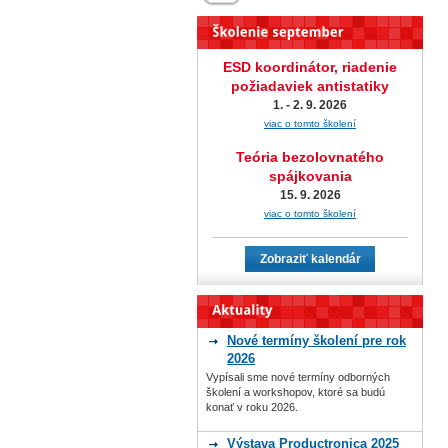
ESD koordinátor, riadenie
požiadaviek antistatiky
1. - 2. 9. 2026
viac o tomto školení
Teória bezolovnatého
spájkovania
15. 9. 2026
viac o tomto školení
Zobraziť kalendár
Nové termíny školení pre rok
2026
Vypísali sme nové termíny odborných
školení a workshopov, ktoré sa budú
konať v roku 2026.
Výstava Productronica 2025