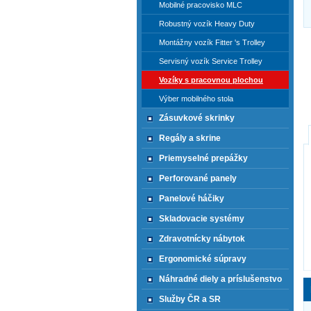
Mobilné pracovisko MLC
Robustný vozík Heavy Duty
Montážny vozík Fitter 's Trolley
Servisný vozík Service Trolley
Vozíky s pracovnou plochou
Výber mobilného stola
Zásuvkové skrinky
Regály a skrine
Priemyselné prepážky
Perforované panely
Panelové háčiky
Skladovacie systémy
Zdravotnícky nábytok
Ergonomické súpravy
Náhradné diely a príslušenstvo
Služby ČR a SR