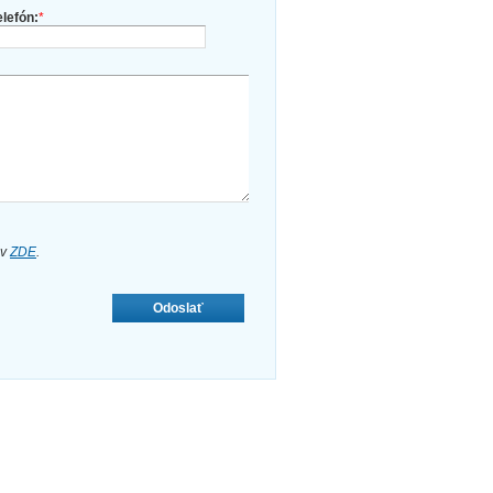
elefón:
*
ov
ZDE
.
Odoslať