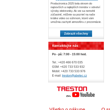
Productronica 2025 bola oknom do
najnovších a najlepších trendov v odvetví
výroby elektroniky. Ak ste sa nemohli
zúčastniť, môžete sa pozrieť na naše
krátke video so súhrnom, ktoré vám
umožnia zachytiť atmosféru z prezentácie.
Zobrazit všechny
Po - pá: 7:00 - 15:00 hod.
Tel.: +420 466 670 035
GSM: +420 733 533 932
Mobil: +420
733 533 976
E-mail:
treston@abetec.cz
Všetko o nákupe
O s