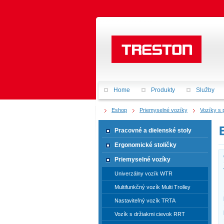
Home
Produkty
Služby
Eshop
Priemyselné vozíky
Vozíky s 
Pracovné a dielenské stoly
Ergonomické stoličky
Priemyselné vozíky
Univerzálny vozík WTR
Multifunkčný vozík Multi Trolley
Nastaviteľný vozík TRTA
Vozík s držiakmi cievok RRT