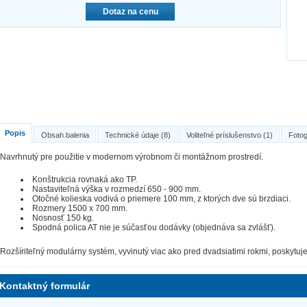
Dotaz na cenu
Popis
Obsah balenia
Technické údaje (8)
Voliteľné príslušenstvo (1)
Fotog
Navrhnutý pre použitie v modernom výrobnom či montážnom prostredí.
Konštrukcia rovnaká ako TP.
Nastaviteľná výška v rozmedzí 650 - 900 mm.
Otočné kolieska vodivá o priemere 100 mm, z ktorých dve sú brzdiaci.
Rozmery 1500 x 700 mm.
Nosnosť 150 kg.
Spodná polica AT nie je súčasťou dodávky (objednáva sa zvlášť).
Rozšíriteľný modulárny systém, vyvinutý viac ako pred dvadsiatimi rokmi, poskytuj
Kontaktný formulár