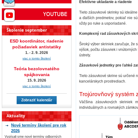
Efektívne ukladanie a riadenie
Tieto zásuvkové skrinky sú ideálne
a ďalších predmetov, pokiaľ nie s
vždy po ruke a usporiadané.
Komplexný rad zásuvkových skri
ESD koordinátor, riadenie
Široký výber skriniek zaručuje, že 
požiadaviek antistatiky
výšok, počtu zásuviek i vnútorných 
1. - 2. 9. 2026
ústrety.
viac o tomto školení
Zásuvkové jednotky pre ľahké za
Teória bezolovnatého
spájkovania
Tieto zásuvkové skrine sú určené 
15. 9. 2026
kancelárskych prostrediach.
viac o tomto školení
Trojúrovňový systém
Zobraziť kalendár
Väčšina zásuvkových skriniek 
individuálnych a rovnakých zámkov
Nové termíny školení pre rok
2026
Vypísali sme nové termíny odborných