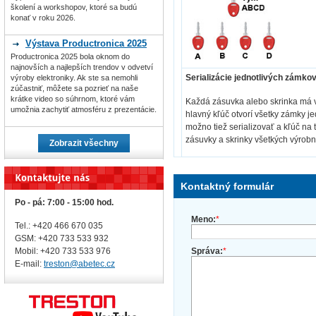
školení a workshopov, ktoré sa budú
konať v roku 2026.
Výstava Productronica 2025
Productronica 2025 bola oknom do
najnovších a najlepších trendov v odvetví
Serializácie jednotlivých zámko
výroby elektroniky. Ak ste sa nemohli
zúčastniť, môžete sa pozrieť na naše
krátke video so súhrnom, ktoré vám
Každá zásuvka alebo skrinka má 
umožnia zachytiť atmosféru z prezentácie.
hlavný kľúč otvorí všetky zámky j
možno tiež serializovať a kľúč na t
zásuvky a skrinky všetkých výrobn
Zobrazit všechny
Kontaktný formulár
Po - pá: 7:00 - 15:00 hod.
Meno:
*
Tel.: +420 466 670 035
GSM: +420 733 533 932
Správa:
*
Mobil: +420
733 533 976
E-mail:
treston@abetec.cz