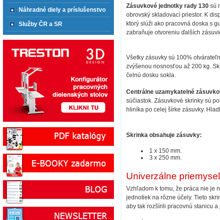
Zásuvkové jednotky rady 130
sú n
Náhradné diely a príslušenstvo
obrovský skladovací priestor. K di
ktorý slúži ako pracovná doska s gu
Služby ČR a SR
zabraňuje otvoreniu ďalších zásuvi
Všetky zásuvky sú 100% otvárateľné
zvýšenou nosnosťou až 200 kg. Skr
čelnú dosku sokla.
Centrálne uzamykatelné zásuvko
súčiastok. Zásuvkové skrinky sú p
hliníka po celej šírke zásuvky. Hla
Skrinka obsahuje zásuvky:
1 x 150 mm.
3 x 250 mm.
Univerzálne priemyse
Vzhľadom k tomu, že práca nie je
jednotiek na rôzne účely. Tieto sk
aby tak rozšírili pracovnú stanicu a j