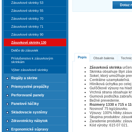
Zásuvkové skrinky 53
Dotaz 
Zásuvkové skrinky 55
Zásuvkové skrinky 70
Zásuvkové skrinky 71
Zásuvkové skrinky 90
Zásuvkové skrinky 130
Deliče do zásuviek
Popis
Obsah balenia
Technic
Príslušenstvo k zásuvkovým
skrinkám
Zásuvková skrinka
určená
Výber zásuvkové skrinky
Skrinka obsahuje štyri zás
Sokel, ktorý umožňuje pre
Regály a skrine
Centrálne uzamykateľná.
Hliníková úchytka po celej
Priemyselné prepážky
Guľôčkové výsuvy na hladk
Vrchná strana obsahuje kr
Perforované panely
Gumová podložka zabraňuj
Bežné prevedenie.
Panelové háčiky
Rozmery 1330 x 715 x 1
Nosnosť 75 kg/zásuvku.
Skladovacie systémy
Výsuvy: 100% hĺbky zásuv
Skupina produktov: zásuvk
Zdravotnícky nábytok
Zaradenie produktu: zásuv
Kód výroby: 615 07 021.
Ergonomické súpravy