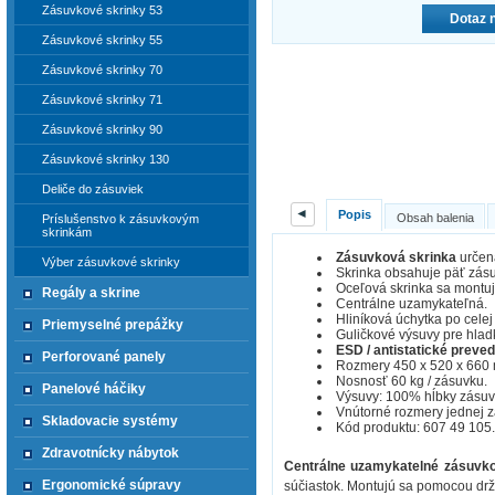
Zásuvkové skrinky 53
Dotaz 
Zásuvkové skrinky 55
Zásuvkové skrinky 70
Zásuvkové skrinky 71
Zásuvkové skrinky 90
Zásuvkové skrinky 130
Deliče do zásuviek
◄
Popis
Obsah balenia
Príslušenstvo k zásuvkovým
skrinkám
Zásuvková skrinka
určená
Výber zásuvkové skrinky
Skrinka obsahuje päť zásu
Oceľová skrinka sa montuj
Regály a skrine
Centrálne uzamykateľná.
Hliníková úchytka po celej
Priemyselné prepážky
Guličkové výsuvy pre hlad
ESD / antistatické preved
Perforované panely
Rozmery 450 x 520 x 660
Nosnosť 60 kg / zásuvku.
Panelové háčiky
Výsuvy: 100% hĺbky zásuv
Vnútorné rozmery jednej 
Skladovacie systémy
Kód produktu: 607 49 105.
Zdravotnícky nábytok
Centrálne uzamykatelné zásuvko
Ergonomické súpravy
súčiastok. Montujú sa pomocou drži