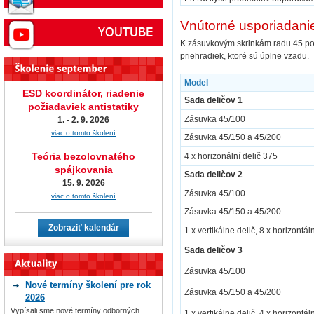
Vnútorné usporiadanie
K zásuvkovým skrinkám radu 45 po
priehradiek, ktoré sú úplne vzadu.
Model
ESD koordinátor, riadenie
Sada deličov 1
požiadaviek antistatiky
Zásuvka 45/100
1. - 2. 9. 2026
viac o tomto školení
Zásuvka 45/150 a 45/200
Teória bezolovnatého
4 x horizonální delič 375
spájkovania
Sada deličov 2
15. 9. 2026
Zásuvka 45/100
viac o tomto školení
Zásuvka 45/150 a 45/200
Zobraziť kalendár
1 x vertikálne delič, 8 x horizontá
Sada deličov 3
Zásuvka 45/100
Nové termíny školení pre rok
Zásuvka 45/150 a 45/200
2026
Vypísali sme nové termíny odborných
1 x vertikálne delič, 4 x horizontá