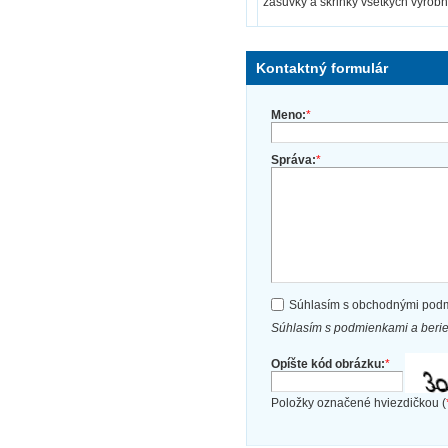
zásuvky a skrinky všetkých výrobn
Kontaktný formulár
Meno:
*
Správa:
*
Súhlasím s obchodnými pod
Súhlasím s podmienkami a beri
Opíšte kód obrázku:
*
Položky označené hviezdičkou (