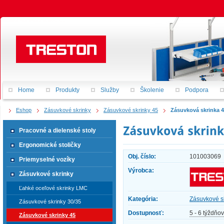
Home
Produkty
Služby
Školenie
Podpora
Eshop
Zásuvkové skrinky
Zásuvkové skrinky 45
Zásuvková skrinka 4
Pracovné a dielenské stoly
Ergonomické stoličky
Obj. číslo:
101003069
Priemyselné vozíky
Výrobca:
Zásuvkové skrinky
Ľahké oceľové skrinky LMC
Kategória:
Zásuvkové s
Zásuvkové skrinky 30/35
Dostupnosť:
5 - 6 týždňov
Zásuvkové skrinky 45