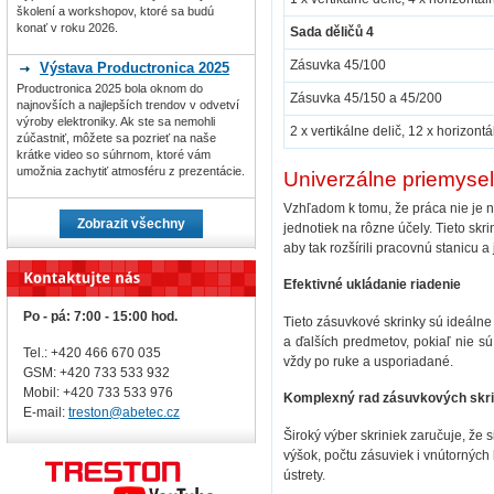
školení a workshopov, ktoré sa budú
konať v roku 2026.
Sada děličů 4
Zásuvka 45/100
Výstava Productronica 2025
Productronica 2025 bola oknom do
Zásuvka 45/150 a 45/200
najnovších a najlepších trendov v odvetví
výroby elektroniky. Ak ste sa nemohli
2 x vertikálne delič, 12 x horizont
zúčastniť, môžete sa pozrieť na naše
krátke video so súhrnom, ktoré vám
umožnia zachytiť atmosféru z prezentácie.
Univerzálne priemyse
Vzhľadom k tomu, že práca nie je
Zobrazit všechny
jednotiek na rôzne účely. Tieto sk
aby tak rozšírili pracovnú stanicu a j
Efektivné ukládanie riadenie
Po - pá: 7:00 - 15:00 hod.
Tieto zásuvkové skrinky sú ideálne
a ďalších predmetov, pokiaľ nie s
Tel.: +420 466 670 035
vždy po ruke a usporiadané.
GSM: +420 733 533 932
Mobil: +420
733 533 976
Komplexný rad zásuvkových skri
E-mail:
treston@abetec.cz
Široký výber skriniek zaručuje, že 
výšok, počtu zásuviek i vnútorných 
ústrety.