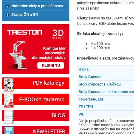
pokryté epoxidovou ochrannou vrst
Náhradné diely a príslušenstvo
šírke zásuvky.
Služby ČR a SR
Všetky skrinky so zásuvkami sú
vh
k dispozícii v ESD alebo bežné verz
Skrinka obsahuje zásuvky:
4 x 100 mm.
1 x 200 mm.
Pripevňovacia sada pre zásuvkov
Hĺbka
Stoly Concept
Stoly Concept s kľučkou
Stoly Concept s elektromotorom
TowerLine, LMT
TP / TPH
WB
Nie je prispôsobené pre pracovné
* Štandardné modely zásuvkových
055-49 k dispozícii iba na objedn
Pri ťažkých predmetov odporúčame