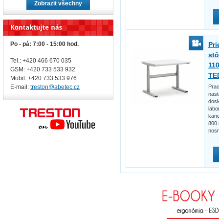
Zobrazit všechny
Pri
Po - pá: 7:00 - 15:00 hod.
st
Tel.: +420 466 670 035
11
GSM: +420 733 533 932
TE
Mobil: +420
733 533 976
Prac
E-mail:
treston@abetec.cz
nast
dosk
labo
kanc
800 
nosn