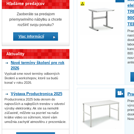
ele
TR
Zaoberáte sa predajom
90
priemyselného nábytku a chcete
TE
rozšíriť svoju ponuku?
Prac
nast
Viac informácií
dosk
labo
kanc
800 
nosn
anti
Nové termíny školení pre rok
2026
Vypísali sme nové termíny odborných
školení a workshopov, ktoré sa budú
konať v roku 2026.
Pra
Výstava Productronica 2025
Productronica 2025 bola oknom do
Prie
najnovších a najlepších trendov v odvetví
výr
výroby elektroniky. Ak ste sa nemohli
prie
zúčastniť, môžete sa pozrieť na naše
dosk
krátke video so súhrnom, ktoré vám
Nosn
umožnia zachytiť atmosféru z prezentácie.