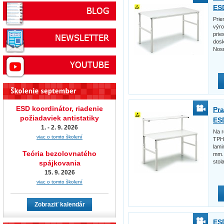
ES
Prie
výr
prie
dosk
Nosn
ESD koordinátor, riadenie
Pra
požiadaviek antistatiky
ES
1. - 2. 9. 2026
Na r
viac o tomto školení
TPH 
lami
Teória bezolovnatého
mm.
stol
spájkovania
15. 9. 2026
viac o tomto školení
Zobraziť kalendár
ES