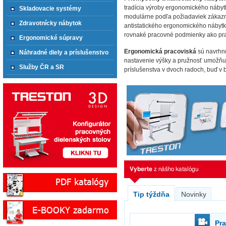
tradícia výroby ergonomického nábyt
Skladovacie systémy
modulárne podľa požiadaviek zákazn
Zdravotnícky nábytok
antistatického ergonomického nábytku
rovnaké pracovné podmienky ako prac
Ergonomické súpravy
Ergonomická pracoviská
sú navrhn
Náhradné diely a príslušenstvo
nastavenie výšky a pružnosť umožňujú
Služby ČR a SR
príslušenstva v dvoch radoch, buď v
Vyberte
z nášho katalógu
Tip týždňa
Novinky
Pra