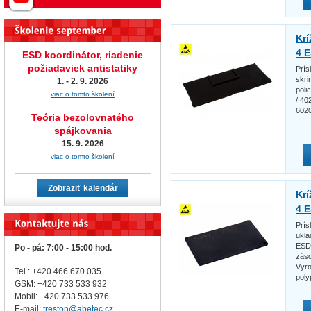
Krí
4 
ESD koordinátor, riadenie
požiadaviek antistatiky
Prís
skri
1. - 2. 9. 2026
poli
viac o tomto školení
/ 40
602
Teória bezolovnatého
spájkovania
15. 9. 2026
viac o tomto školení
Zobraziť kalendár
Krí
4 
Prís
ukla
ESD 
Po - pá: 7:00 - 15:00 hod.
záso
Vyro
Tel.: +420 466 670 035
poly
GSM: +420 733 533 932
Mobil: +420
733 533 976
E-mail:
treston@abetec.cz