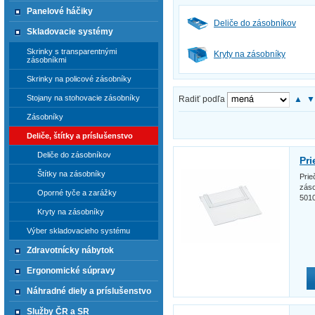
Panelové háčiky
Deliče do zásobníkov
Skladovacie systémy
Skrinky s transparentnými
Kryty na zásobníky
zásobníkmi
Skrinky na policové zásobníky
Stojany na stohovacie zásobníky
Radiť podľa
▲
Zásobníky
Deliče, štítky a príslušenstvo
Deliče do zásobníkov
Pri
Štítky na zásobníky
Prie
záso
Oporné tyče a zarážky
5010
Kryty na zásobníky
Výber skladovacieho systému
Zdravotnícky nábytok
Ergonomické súpravy
Náhradné diely a príslušenstvo
Služby ČR a SR