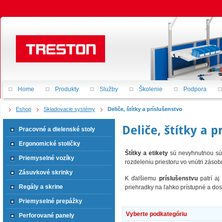
Home
Produkty
Služby
Školenie
Podpora
Eshop
Skladovacie systémy
Deliče, štítky a príslušenstvo
Pracovné a dielenské stoly
Ergonomické stoličky
Štítky a etikety
sú nevyhnutnou súč
Priemyselné vozíky
rozdeleniu priestoru vo vnútri zásobn
Zásuvkové skrinky
K ďalšiemu
príslušenstvu
patrí a
Regály a skrine
priehradky na ľahko prístupné a do
Priemyselné prepážky
Vyberte podkategóriu
Perforované panely