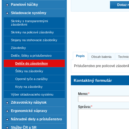
Panelové háčiky
Dotaz 
Skladovacie systémy
Skrinky s transparentnými
zásobníkmi
Skrinky na policové zásobníky
Stojany na stohovacie zásobníky
Zásobníky
Deliče, štítky a príslušenstvo
Popis
Obsah balenia
Technic
Deliče do zásobníkov
Príslušenstvo pre policové zásobn
Štítky na zásobníky
Oporné tyče a zarážky
Kontaktný formulár
Kryty na zásobníky
Meno:
*
Výber skladovacieho systému
Zdravotnícky nábytok
Správa:
*
Ergonomické súpravy
Náhradné diely a príslušenstvo
Služby ČR a SR