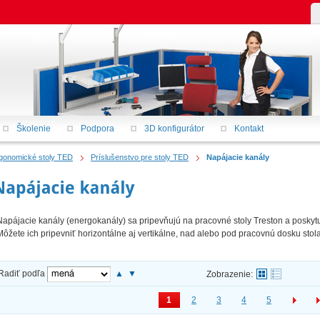
Školenie
Podpora
3D konfigurátor
Kontakt
gonomické stoly TED
Príslušenstvo pre stoly TED
Napájacie kanály
Napájacie kanály (energokanály) sa pripevňujú na pracovné stoly Treston a poskytuj
Môžete ich pripevniť horizontálne aj vertikálne, nad alebo pod pracovnú dosku stol
Radiť podľa
▲
▼
Zobrazenie:
1
2
3
4
5