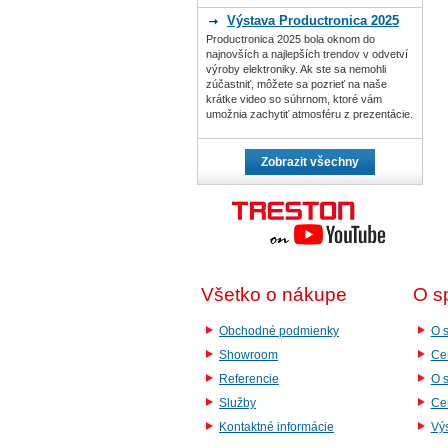
Výstava Productronica 2025
Productronica 2025 bola oknom do
najnovších a najlepších trendov v odvetví
výroby elektroniky. Ak ste sa nemohli
zúčastniť, môžete sa pozrieť na naše
krátke video so súhrnom, ktoré vám
umožnia zachytiť atmosféru z prezentácie.
Zobrazit všechny
Všetko o nákupe
O s
Obchodné podmienky
O s
Showroom
Cer
Referencie
O 
Služby
Cer
Kontaktné informácie
Vý