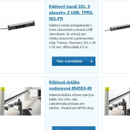
Káblový kanál 331, 3
zásuvky, 2 USB, TPR3-
001-FR
Káblový kanál (energokanál) s
tromi zásuvkami a dvoma USB
zásuvkami. Je určený pre
všetky pracovné a priemyselné
stoly Treston. Rozmery 331 x 44
x 52 mm, dĺžka kábla 4,5 m.
Viac o produkte
Káblová drážka
vodorovná 854553-49
Káblová drážka účinne zakrýva
káble, bez toho, aby
zabraňovala prístupu pre
údržbu. Vhodná pre M750 rámy.