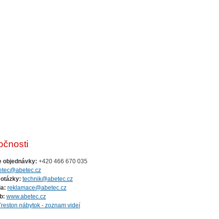
očnosti
e objednávky:
+420 466 670 035
etec@abetec.cz
 otázky:
technik@abetec.cz
a:
reklamace@abetec.cz
b:
www.abetec.cz
Treston nábytok - zoznam videí