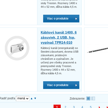
stoly Treston. Rozmery 1400 x
44 x 52 mm, dĺžka kábla 4,5 m.
Viac o produkte
Káblový kanál 1400, 6
zásuviek, 2 USB, fcp,
vypínač TPR14-010
Káblový kanál (energokanál) so
šiestimi zásuvkami, dvoma USB
zásuvkami, prúdovým
chráničom a vypínačom. Je
určený pre všetky pracovné a
priemyselné stoly Treston.
Rozmery 1400 x 44 x 52 mm,
dĺžka kábla 4,5 m.
Viac o produkte
Radiť podľa
▲
▼
Zobrazenie:
1
2
3
4
5