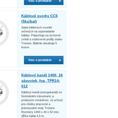
Viac o produkte
Káblové svorky CC5
(5ks/bal)
Sada káblových svoriek
určených na usporiadanie
káblov. Pripevňujú sa na horné
zvislé a vodorovné profily stolov
Treston. Balenie obsahuje 5
kusov.
Viac o produkte
Káblový kanál 1400, 16
zásuviek, fcp, TPR14-
012
Káblový kanál (energokanál) so
šestnástimi zásuvkami, a
prúdovým chráničom. Je určený
pre všetky pracovné a
priemyselné stoly Treston.
Rozmery 1400 x 44 x 52 mm,
dĺžka kábla 4,5 m.