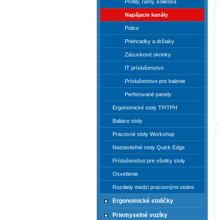
Profily, rámy, kolieska
Napájacie kanály
Police
Priehradky a držiaky
Zásuvkové skrinky
IT príslušenstvo
Príslušenstvo pre balenie
Perforované panely
Ergonomické stoly TP/TPH
Baliace stoly
Pracovné stoly Workshop
Nastaviteľné stoly Quick Edge
Príslušenstvo pre všetky stoly
Osvetlenie
Rozdiely medzi pracovnými stolmi
Ergonomické stoličky
Priemyselné vozíky