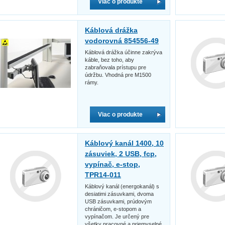
Viac o produkte
Káblová drážka
vodorovná 854556-49
Káblová drážka účinne zakrýva
káble, bez toho, aby
zabraňovala prístupu pre
údržbu. Vhodná pre M1500
rámy.
Viac o produkte
Káblový kanál 1400, 10
zásuviek, 2 USB, fcp,
vypínač, e-stop,
TPR14-011
Káblový kanál (energokanál) s
desiatimi zásuvkami, dvoma
USB zásuvkami, prúdovým
chráničom, e-stopom a
vypínačom. Je určený pre
všetky pracovné a priemyselné