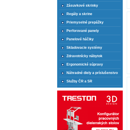
Zásuvkové skrinky
Regály a skrine
Priemyselné prepážky
Perforované panely
Panelové háčiky
Skladovacie systémy
Zdravotnícky nábytok
Ergonomické súpravy
Náhradné diely a príslušenstvo
Služby ČR a SR