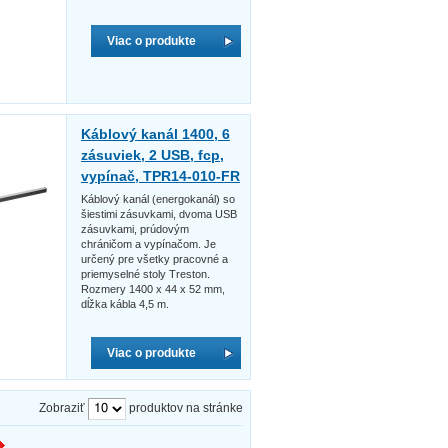
Viac o produkte
Káblový kanál 1400, 6
zásuviek, 2 USB, fcp,
vypínač, TPR14-010-FR
Káblový kanál (energokanál) so
šiestimi zásuvkami, dvoma USB
zásuvkami, prúdovým
chráničom a vypínačom. Je
určený pre všetky pracovné a
priemyselné stoly Treston.
Rozmery 1400 x 44 x 52 mm,
dĺžka kábla 4,5 m.
Viac o produkte
Zobraziť
produktov na stránke