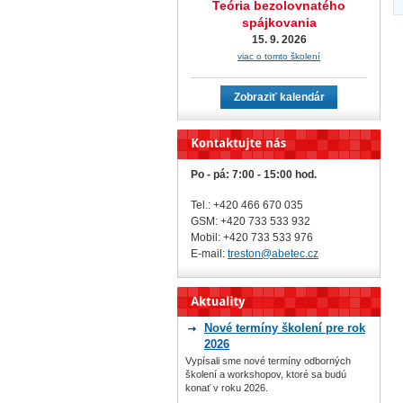
Teória bezolovnatého
spájkovania
15. 9. 2026
viac o tomto školení
Zobraziť kalendár
Po - pá: 7:00 - 15:00 hod.
Tel.: +420 466 670 035
GSM: +420 733 533 932
Mobil: +420
733 533 976
E-mail:
treston@abetec.cz
Nové termíny školení pre rok
2026
Vypísali sme nové termíny odborných
školení a workshopov, ktoré sa budú
konať v roku 2026.