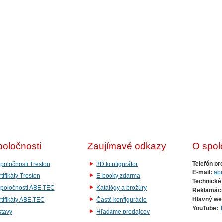
poločnosti
Zaujímavé odkazy
O spol
Telefón pr
poločnosti Treston
3D konfigurátor
E-mail:
ab
tifikáty Treston
E-booky zdarma
Technické
spoločnosti ABE.TEC
Katalógy a brožúry
Reklamáci
Hlavný we
tifikáty ABE.TEC
Časté konfigurácie
YouTube:
stavy
Hľadáme predajcov