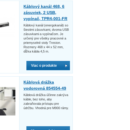
Káblový kanál 468, 6
zásuviek, 2 USB,
vypínač, TPR4-001-FR
Káblový kanál (energokanál) so
šiestimi zásuvkami, dvoma USB
zásuvkami a vypínačom. Je
určený pre všetky pracovné a
priemyselné stoly Treston.
Rozmery 468 x 44 x 52 mm,
dĺžka kábla 4,5 m.
Viac o produkte
Káblová drážka
vodorovná 854554-49
Káblová drážka účinne zakrýva
káble, bez toho, aby
zabraňovala prístupu pre
údržbu. Vhodná pre M900 rámy.