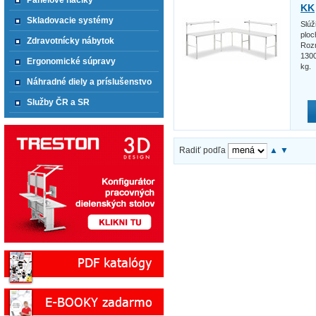
Panelové háčiky
KK
Skladovacie systémy
Slúž
ploc
Zdravotnícky nábytok
Rozm
130
Ergonomické súpravy
kg.
Náhradné diely a príslušenstvo
Služby ČR a SR
Radiť podľa
▲
▼