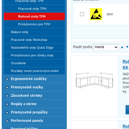
Pracovné stoly TPH
Pracovné stoly TPH
ano
Rohové stoly TPH
Príslušenstvo pre TPH
Baliace stoly
Pracovné stoly Workshop
Radiť podľa
▲
Nastaviteľné stoly Quick Edge
Príslušenstvo pre všetky stoly
Ro
Osvetlenie
KK
Rozdiely medzi pracovnými stolmi
Slúž
ploc
Ergonomické stoličky
Rozm
1100
Priemyselné vozíky
kg.
Zásuvkové skrinky
Regály a skrine
Priemyselné prepážky
Perforované panely
Ro