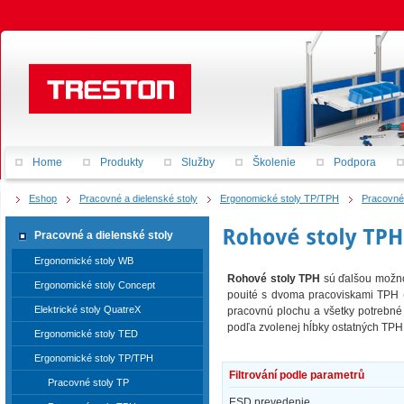
Home
Produkty
Služby
Školenie
Podpora
Eshop
Pracovné a dielenské stoly
Ergonomické stoly TP/TPH
Pracovné
Pracovné a dielenské stoly
Ergonomické stoly WB
Rohové stoly TPH
sú ďalšou možnos
Ergonomické stoly Concept
pouité s dvoma pracoviskami TPH (s
Elektrické stoly QuatreX
pracovnú plochu a všetky potrebné 
podľa zvolenej hĺbky ostatných TPH 
Ergonomické stoly TED
Ergonomické stoly TP/TPH
Filtrování podle parametrů
Pracovné stoly TP
ESD prevedenie