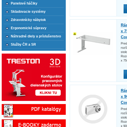
Panelové háčiky
Skladovacie systémy
Zdravotnícky nábytok
Rá
Ergonomické súpravy
x 7
Náhradné diely a príslušenstvo
Co
Pred
Služby ČR a SR
rozš
stol
Roz
x 7
Rá
x 9
Co
Pred
rozš
stol
Roz
x 9