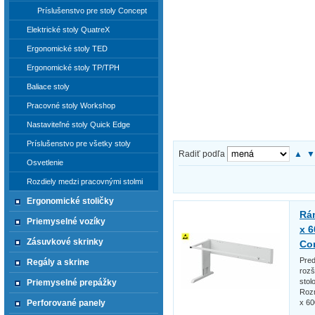
Príslušenstvo pre stoly Concept
Elektrické stoly QuatreX
Ergonomické stoly TED
Ergonomické stoly TP/TPH
Baliace stoly
Pracovné stoly Workshop
Nastaviteľné stoly Quick Edge
Príslušenstvo pre všetky stoly
Radiť podľa
▲
Osvetlenie
Rozdiely medzi pracovnými stolmi
Ergonomické stoličky
Rá
Priemyselné vozíky
x 6
Zásuvkové skrinky
Co
Pred
Regály a skrine
rozš
stol
Priemyselné prepážky
Roz
Perforované panely
x 6