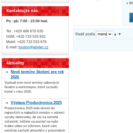
x 9
Po - pá: 7:00 - 15:00 hod.
Tel.: +420 466 670 035
Radiť podľa
▲
▼
GSM: +420 733 533 932
Mobil: +420
733 533 976
E-mail:
treston@abetec.cz
Nové termíny školení pre rok
2026
Vypísali sme nové termíny odborných
školení a workshopov, ktoré sa budú
konať v roku 2026.
Výstava Productronica 2025
Productronica 2025 bola oknom do
najnovších a najlepších trendov v odvetví
výroby elektroniky. Ak ste sa nemohli
zúčastniť, môžete sa pozrieť na naše
krátke video so súhrnom, ktoré vám
umožnia zachytiť atmosféru z prezentácie.