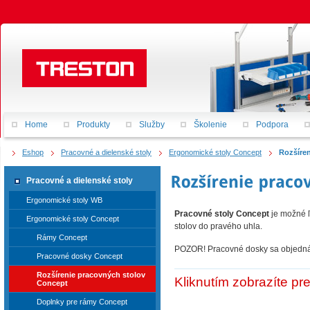
Home
Produkty
Služby
Školenie
Podpora
Eshop
Pracovné a dielenské stoly
Ergonomické stoly Concept
Rozšíre
Pracovné a dielenské stoly
Ergonomické stoly WB
Pracovné stoly Concept
je možné ľ
Ergonomické stoly Concept
stolov do pravého uhla.
Rámy Concept
POZOR! Pracovné dosky sa objednáva
Pracovné dosky Concept
Rozšírenie pracovných stolov
Kliknutím zobrazíte pr
Concept
Doplnky pre rámy Concept