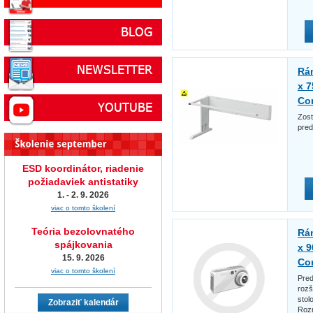
Rá
x 7
Co
Zost
pred
ESD koordinátor, riadenie
požiadaviek antistatiky
1. - 2. 9. 2026
viac o tomto školení
Teória bezolovnatého
Rá
spájkovania
x 9
15. 9. 2026
Co
viac o tomto školení
Pred
rozš
stol
Zobraziť kalendár
Roz