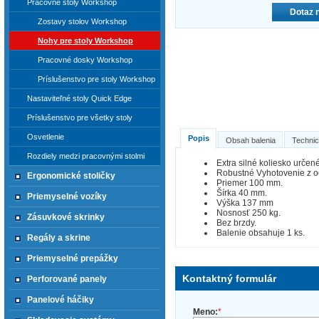
Pracovné stoly Workshop
Dotaz 
Zostavy stolov Workshop
Nohy pre stoly Workshop
Pracovné dosky Workshop
Príslušenstvo pre stoly Workshop
Nastaviteľné stoly Quick Edge
Príslušenstvo pre všetky stoly
Osvetlenie
Popis
Obsah balenia
Technic
Rozdiely medzi pracovnými stolmi
Extra silné koliesko urče
Robustné Vyhotovenie z o
Ergonomické stoličky
Priemer 100 mm.
Šírka 40 mm.
Priemyselné vozíky
Výška 137 mm
Nosnosť 250 kg.
Zásuvkové skrinky
Bez brzdy.
Balenie obsahuje 1 ks.
Regály a skrine
Priemyselné prepážky
Kontaktný formulár
Perforované panely
Panelové háčiky
Meno:
*