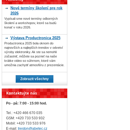
Nové termíny školení pre rok
2026
Vypísali sme nové termíny odborných
školení a workshopov, ktoré sa budú
konať v roku 2026.
Výstava Productronica 2025
Productronica 2025 bola oknom do
najnovších a najlepších trendov v odvetví
výroby elektroniky. Ak ste sa nemohli
zúčastniť, môžete sa pozrieť na naše
krátke video so súhrnom, ktoré vám
umožnia zachytiť atmosféru z prezentácie.
Zobrazit všechny
Po - pá: 7:00 - 15:00 hod.
Tel.: +420 466 670 035
GSM: +420 733 533 932
Mobil: +420
733 533 976
E-mail:
treston@abetec.cz