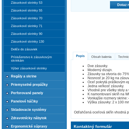
Zásuvkové skrinky 53
Dotaz 
Zásuvkové skrinky 55
Zásuvkové skrinky 70
Zásuvkové skrinky 71
Zásuvkové skrinky 90
Zásuvkové skrinky 130
Deliče do zásuviek
Popis
Obsah balenia
Technic
Príslušenstvo k zásuvkovým
skrinkám
Dve zásuvky.
Výber zásuvkové skrinky
Moderný dizajn.
Zásuvky sa otvoria do 75% 
Regály a skrine
Nosnosť je 20 kg na zásuv
Oceľ pokrytá práškovým e
Priemyselné prepážky
Jedna veľkosť zásuvky.
Vhodné pre všetky stoly a 
Perforované panely
K namontovaní skríň na WB
Vonkajšie rozmery skrine:
Panelové háčiky
Výška zásuvky: 2 x 100 m
Skladovacie systémy
Odľahčená oceľová skřín vhodná pr
Zdravotnícky nábytok
Kontaktný formulár
Ergonomické súpravy