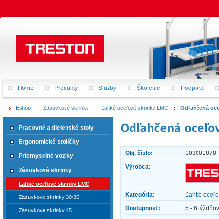
Home
Produkty
Služby
Školenie
Podpora
Eshop
Zásuvkové skrinky
Ľahké oceľové skrinky LMC
Odľahčená oce
Pracovné a dielenské stoly
Ergonomické stoličky
Obj. číslo:
103001878
Priemyselné vozíky
Výrobca:
Zásuvkové skrinky
Ľahké oceľové skrinky LMC
Kategória:
Ľahké oceľo
Zásuvkové skrinky 30/35
Dostupnosť:
5 - 6 týždňov
Zásuvkové skrinky 45