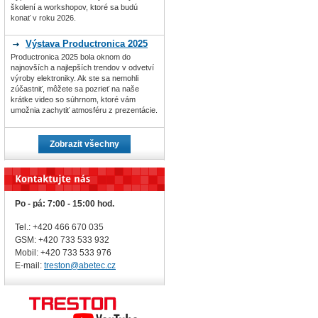
školení a workshopov, ktoré sa budú
konať v roku 2026.
Výstava Productronica 2025
Productronica 2025 bola oknom do
najnovších a najlepších trendov v odvetví
výroby elektroniky. Ak ste sa nemohli
zúčastniť, môžete sa pozrieť na naše
krátke video so súhrnom, ktoré vám
umožnia zachytiť atmosféru z prezentácie.
Zobrazit všechny
Po - pá: 7:00 - 15:00 hod.
Tel.: +420 466 670 035
GSM: +420 733 533 932
Mobil: +420
733 533 976
E-mail:
treston@abetec.cz