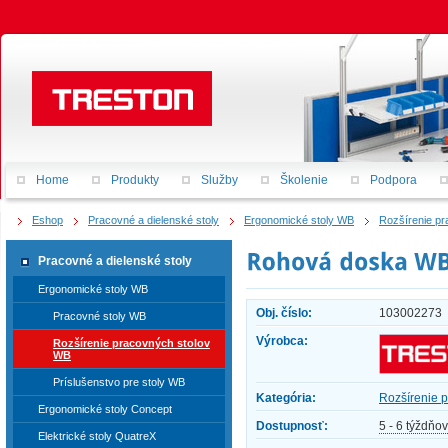
Home
Produkty
Služby
Školenie
Podpora
Eshop
Pracovné a dielenské stoly
Ergonomické stoly WB
Rozšírenie p
Pracovné a dielenské stoly
Ergonomické stoly WB
Obj. číslo:
103002273
Pracovné stoly WB
Výrobca:
Rozšírenie pracovných stolov
WB
Príslušenstvo pre stoly WB
Kategória:
Rozšírenie 
Ergonomické stoly Concept
Dostupnosť:
5 - 6 týždňov
Elektrické stoly QuatreX