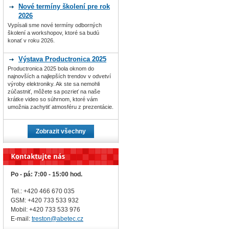
Nové termíny školení pre rok
2026
Vypísali sme nové termíny odborných
školení a workshopov, ktoré sa budú
konať v roku 2026.
Výstava Productronica 2025
Productronica 2025 bola oknom do
najnovších a najlepších trendov v odvetví
výroby elektroniky. Ak ste sa nemohli
zúčastniť, môžete sa pozrieť na naše
krátke video so súhrnom, ktoré vám
umožnia zachytiť atmosféru z prezentácie.
Zobrazit všechny
Po - pá: 7:00 - 15:00 hod.
Tel.: +420 466 670 035
GSM: +420 733 533 932
Mobil: +420
733 533 976
E-mail:
treston@abetec.cz