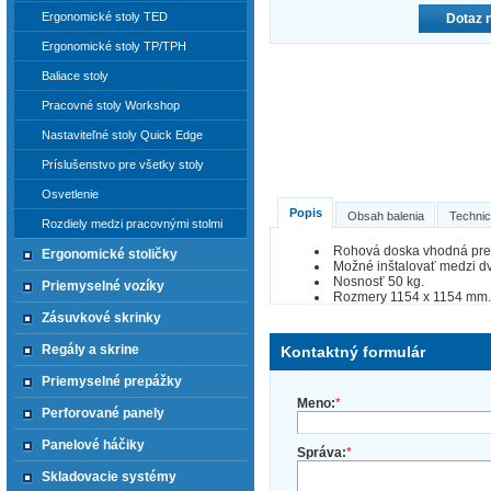
Ergonomické stoly TED
Dotaz 
Ergonomické stoly TP/TPH
Baliace stoly
Pracovné stoly Workshop
Nastaviteľné stoly Quick Edge
Príslušenstvo pre všetky stoly
Osvetlenie
Popis
Obsah balenia
Technic
Rozdiely medzi pracovnými stolmi
Rohová doska vhodná pre
Ergonomické stoličky
Možné inštalovať medzi dv
Nosnosť 50 kg.
Priemyselné vozíky
Rozmery 1154 x 1154 mm.
Zásuvkové skrinky
Regály a skrine
Kontaktný formulár
Priemyselné prepážky
Meno:
*
Perforované panely
Panelové háčiky
Správa:
*
Skladovacie systémy