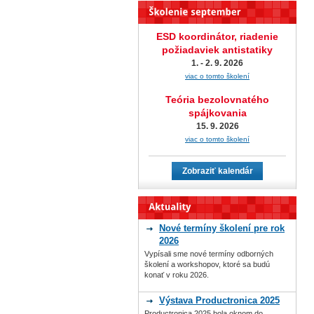
ESD koordinátor, riadenie
požiadaviek antistatiky
1. - 2. 9. 2026
viac o tomto školení
Teória bezolovnatého
spájkovania
15. 9. 2026
viac o tomto školení
Zobraziť kalendár
Nové termíny školení pre rok
2026
Vypísali sme nové termíny odborných
školení a workshopov, ktoré sa budú
konať v roku 2026.
Výstava Productronica 2025
Productronica 2025 bola oknom do