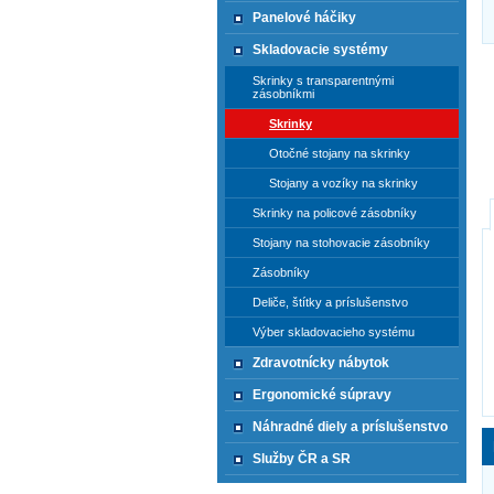
Panelové háčiky
Skladovacie systémy
Skrinky s transparentnými
zásobníkmi
Skrinky
Otočné stojany na skrinky
Stojany a vozíky na skrinky
Skrinky na policové zásobníky
Stojany na stohovacie zásobníky
Zásobníky
Deliče, štítky a príslušenstvo
Výber skladovacieho systému
Zdravotnícky nábytok
Ergonomické súpravy
Náhradné diely a príslušenstvo
Služby ČR a SR