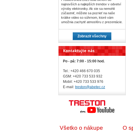
najnovších a najlepších trendov v odvetví
výroby elektroniky. Ak ste sa nemohli
zúčastniť, môžete sa pozrieť na naše
krátke video so súhrnom, ktoré vám
umožnia zachytiť atmosféru z prezentácie.
Zobrazit všechny
Po - pá: 7:00 - 15:00 hod.
Tel.: +420 466 670 035
GSM: +420 733 533 932
Mobil: +420
733 533 976
E-mail:
treston@abetec.cz
Všetko o nákupe
O s