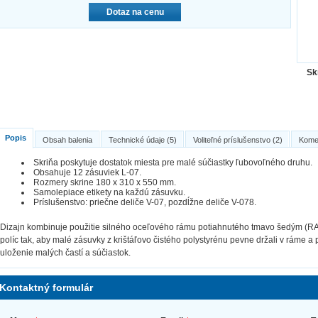
Dotaz na cenu
Sk
Popis
Obsah balenia
Technické údaje (5)
Voliteľné príslušenstvo (2)
Kome
Skriňa poskytuje dostatok miesta pre malé súčiastky ľubovoľného druhu.
Obsahuje 12 zásuviek L-07.
Rozmery skrine 180 x 310 x 550 mm.
Samolepiace etikety na každú zásuvku.
Príslušenstvo: priečne deliče V-07, pozdĺžne deliče V-078.
Dizajn kombinuje použitie silného oceľového rámu potiahnutého tmavo šedým (
políc tak, aby malé zásuvky z krištáľovo čistého polystyrénu pevne držali v ráme 
uloženie malých častí a súčiastok.
Kontaktný formulár