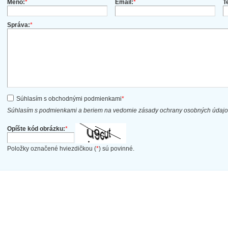
Meno:
*
Email:
*
T
Správa:
*
Súhlasím s obchodnými podmienkami
*
Súhlasím s podmienkami a beriem na vedomie zásady ochrany osobných údaj
Opíšte kód obrázku:
*
Položky označené hviezdičkou (
*
) sú povinné.