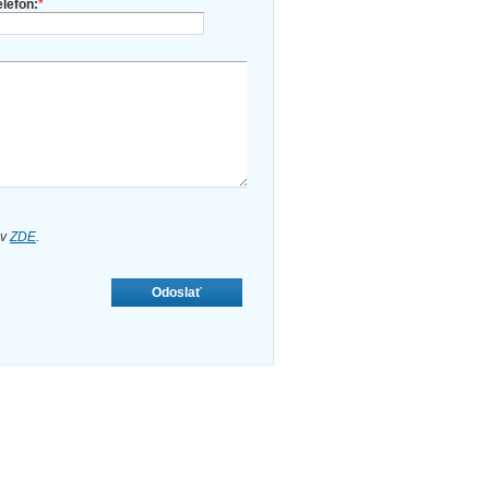
elefón:
*
ov
ZDE
.
Odoslať