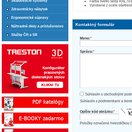
Skladovacie systémy
Farba svetlo šedá RAL703
Vyrobené z ocele ošetrené
Zdravotnícky nábytok
Ergonomické súpravy
Kontaktný formulár
Náhradné diely a príslušenstvo
Služby ČR a SR
Meno:
*
Správa:
*
Súhlasím s obchodnými pod
Súhlasím s podmienkami a beri
Opíšte kód obrázku:
*
Položky označené hviezdičkou (