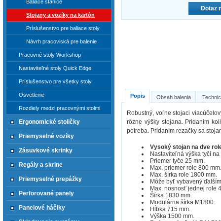
Baliace stanice
Dotaz 
Stojany a vozíky na kartón
Príslušenstvo pre baliace stoly
Návrh pracoviská pre balenie
Pracovné stoly Workshop
Nastaviteľné stoly Quick Edge
Príslušenstvo pre všetky stoly
Osvetlenie
Popis
Obsah balenia
Technic
Rozdiely medzi pracovnými stolmi
Robustný, voľne stojaci viacúčelový
Ergonomické stoličky
rôzne výšky stojana. Pridaním ko
potreba. Pridaním rezačky sa stoja
Priemyselné vozíky
Vysoký stojan na dve rol
Zásuvkové skrinky
Nastaviteľná výška tyčí na 
Priemer tyče 25 mm.
Regály a skrine
Max. priemer role 800 mm
Max. šírka role 1800 mm.
Priemyselné prepážky
Môže byť vybavený ďalšími 
Max. nosnosť jednej role 4
Perforované panely
Šírka 1830 mm.
Modulárna šírka M1800.
Panelové háčiky
Hĺbka 715 mm.
Výška 1500 mm.