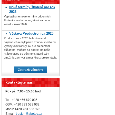
Nové termíny školení pre rok
2026
Vypísali sme nové termíny odborných
školení a workshopov, ktoré sa budú
konať v roku 2026.
Výstava Productronica 2025
Productronica 2025 bola oknom do
najnovších a najlepších trendov v odvetví
výroby elektroniky. Ak ste sa nemohli
zúčastniť, môžete sa pozrieť na naše
krátke video so súhrnom, ktoré vám
umožnia zachytiť atmosféru z prezentácie.
Zobrazit všechny
Po - pá: 7:00 - 15:00 hod.
Tel.: +420 466 670 035
GSM: +420 733 533 932
Mobil: +420
733 533 976
E-mail:
treston@abetec.cz