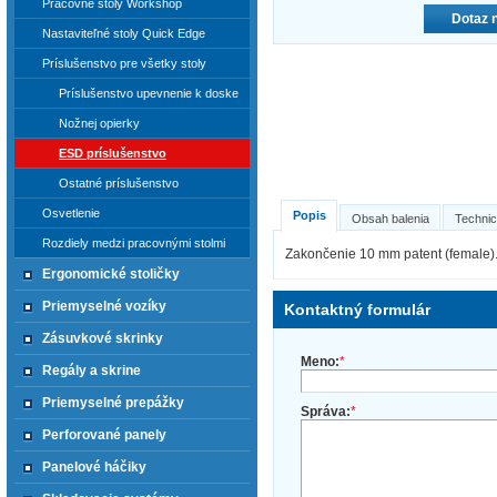
Pracovné stoly Workshop
Dotaz 
Nastaviteľné stoly Quick Edge
Príslušenstvo pre všetky stoly
Príslušenstvo upevnenie k doske
Nožnej opierky
ESD príslušenstvo
Ostatné príslušenstvo
Osvetlenie
Popis
Obsah balenia
Technic
Rozdiely medzi pracovnými stolmi
Zakončenie 10 mm patent (female)
Ergonomické stoličky
Priemyselné vozíky
Kontaktný formulár
Zásuvkové skrinky
Meno:
*
Regály a skrine
Priemyselné prepážky
Správa:
*
Perforované panely
Panelové háčiky