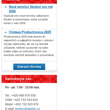
Nové termíny školení pre rok
2026
Vypísali sme nové termíny odborných
školení a workshopov, ktoré sa budú
konať v roku 2026.
Výstava Productronica 2025
Productronica 2025 bola oknom do
najnovších a najlepších trendov v odvetví
výroby elektroniky. Ak ste sa nemohli
zúčastniť, môžete sa pozrieť na naše
krátke video so súhrnom, ktoré vám
umožnia zachytiť atmosféru z prezentácie.
Zobrazit všechny
Po - pá: 7:00 - 15:00 hod.
Tel.: +420 466 670 035
GSM: +420 733 533 932
Mobil: +420
733 533 976
E-mail:
treston@abetec.cz