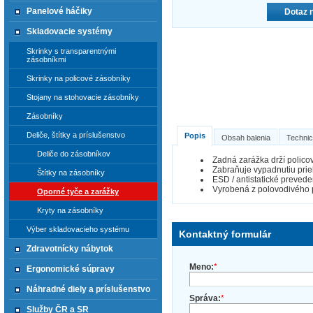
Panelové háčiky
Dotaz 
Skladovacie systémy
Skrinky s transparentnými
zásobníkmi
Skrinky na policové zásobníky
Stojany na stohovacie zásobníky
Zásobníky
Deliče, štítky a príslušenstvo
Popis
Obsah balenia
Technic
Deliče do zásobníkov
Zadná zarážka drží policov
Zabraňuje vypadnutiu prie
Štítky na zásobníky
ESD / antistatické prevede
Vyrobená z polovodivého 
Oporné tyče a zarážky
Kryty na zásobníky
Výber skladovacieho systému
Kontaktný formulár
Zdravotnícky nábytok
Meno:
*
Ergonomické súpravy
Náhradné diely a príslušenstvo
Správa:
*
Služby ČR a SR