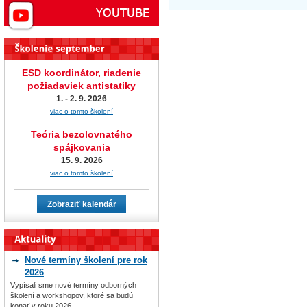
ESD koordinátor, riadenie
požiadaviek antistatiky
1. - 2. 9. 2026
viac o tomto školení
Teória bezolovnatého
spájkovania
15. 9. 2026
viac o tomto školení
Zobraziť kalendár
Nové termíny školení pre rok
2026
Vypísali sme nové termíny odborných
školení a workshopov, ktoré sa budú
konať v roku 2026.