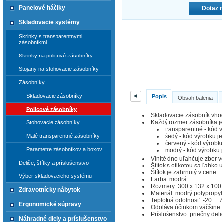
Panelové háčiky
Dotaz 
Skladovacie systémy
Skrinky s transparentnými
zásobníkmi
Skrinky na policové zásobníky
Stojany na stohovacie zásobníky
Zásobníky
◄
Skladovacie zásobníky
Popis
Obsah balenia
Policové zásobníky
Skladovacie zásobník vhod
Každý rozmer zásobníka je 
Stohovacie zásobníky
transparentné - kód 
šedý - kód výrobku j
Malé transparentné zásobníky
červený - kód výrobk
Parametre zásobníkov a boxov
modrý - kód výrobku 
Vlnité dno uľahčuje zber 
Deliče, štítky a príslušenstvo
Štítok s etiketou sa ľahko
Štítok je zahrnutý v cene.
Výber skladovacieho systému
Farba: modrá.
Rozmery: 300 x 132 x 100
Zdravotnícky nábytok
Materiál: modrý polypropyl
Teplotná odolnosť: -20 ... 7
Ergonomické súpravy
Odoláva účinkom väčšine ol
Príslušenstvo: priečny deli
Náhradné diely a príslušenstvo