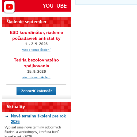
ESD koordinátor, riadenie
požiadaviek antistatiky
1. - 2. 9. 2026
viac o tomto školení
Teória bezolovnatého
spájkovania
15. 9. 2026
viac o tomto školení
Zobraziť kalendár
Nové termíny školení pre rok
2026
Vypísali sme nové termíny odborných
školení a workshopov, ktoré sa budú
konať v roku 2026.