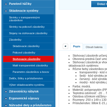
Panelové háčiky
Dotaz 
Skladovacie systémy
Skrinky s transparentnými
zásobníkmi
Skrinky na policové zásobníky
Stojany na stohovacie zásobníky
Zásobníky
◄
Skladovacie zásobníky
Popis
Obsah balenia
Policové zásobníky
Stohovací zásobník určený
Otvorená predná časť umož
Stohovacie zásobníky
Stohovací zásobník je vhodn
skladovacích systémov.
Malé transparentné zásobníky
Rôzne farby zásobníkov pre
Parametre zásobníkov a boxov
transparentný - kód 
šedý - kód výrobku j
Deliče, štítky a príslušenstvo
červený - kód výrobk
modrý - kód výrobku 
Výber skladovacieho systému
Farba: modrá.
Materiál: polypropylén (PP
Zdravotnícky nábytok
Teplotná odolnosť: -20 ... 7
Odoláva účinkom väčšiny ol
Ergonomické súpravy
Rozmery: 250 x 149 x 130
Príslušenstvo: štítok E-15, 
Náhradné diely a príslušenstvo