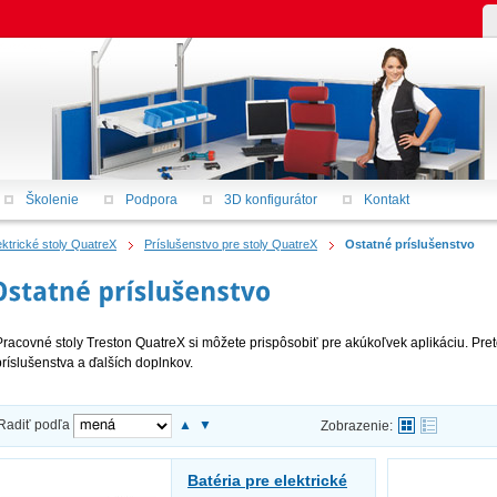
Školenie
Podpora
3D konfigurátor
Kontakt
ektrické stoly QuatreX
Príslušenstvo pre stoly QuatreX
Ostatné príslušenstvo
Pracovné stoly Treston QuatreX si môžete prispôsobiť pre akúkoľvek aplikáciu. Pret
príslušenstva a ďalších doplnkov.
Radiť podľa
▲
▼
Zobrazenie:
Batéria pre elektrické