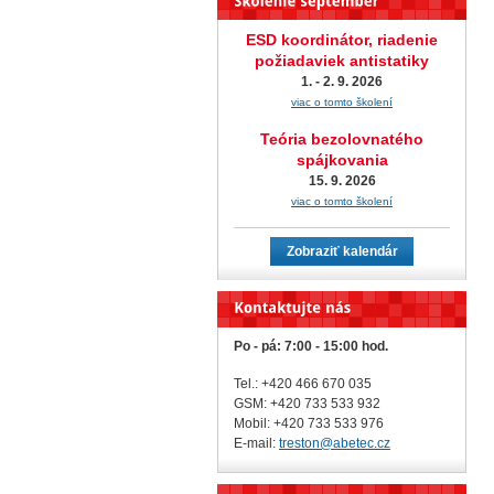
ESD koordinátor, riadenie
požiadaviek antistatiky
1. - 2. 9. 2026
viac o tomto školení
Teória bezolovnatého
spájkovania
15. 9. 2026
viac o tomto školení
Zobraziť kalendár
Po - pá: 7:00 - 15:00 hod.
Tel.: +420 466 670 035
GSM: +420 733 533 932
Mobil: +420
733 533 976
E-mail:
treston@abetec.cz