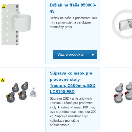
Držiak na fľaše 859063-
49
Držiak na fľaše s priemerom 100
mm sa montuje na vertikálne
montážny profil.
Viac o produkte
Súprava koliesok pre
pracovné stoly
Treston, Ø100mm, ESD,
LCS100 ESD
Súprava ESD / antistatických
koliesok určená pre pracovné
stoly Treston. Priemer 100 mm,
dve s brzdou, max. nosnosť 300
kg. Súprava obsahuje štyri
kolieska a montážne
príslušenstvo.