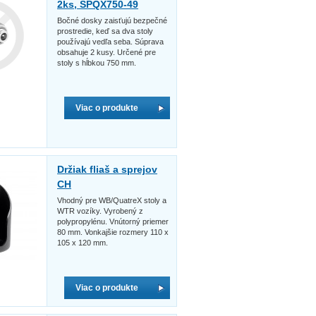
2ks, SPQX750-49
Bočné dosky zaisťujú bezpečné
prostredie, keď sa dva stoly
používajú vedľa seba. Súprava
obsahuje 2 kusy. Určené pre
stoly s hĺbkou 750 mm.
Viac o produkte
Držiak fliaš a sprejov
CH
Vhodný pre WB/QuatreX stoly a
WTR vozíky. Vyrobený z
polypropylénu. Vnútorný priemer
80 mm. Vonkajšie rozmery 110 x
105 x 120 mm.
Viac o produkte