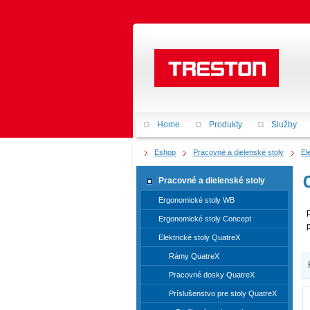
Home
Produkty
Služby
Eshop
Pracovné a dielenské stoly
El
Pracovné a dielenské stoly
Ergonomické stoly WB
Ergonomické stoly Concept
Elektrické stoly QuatreX
Rámy QuatreX
Pracovné dosky QuatreX
Príslušenstvo pre stoly QuatreX