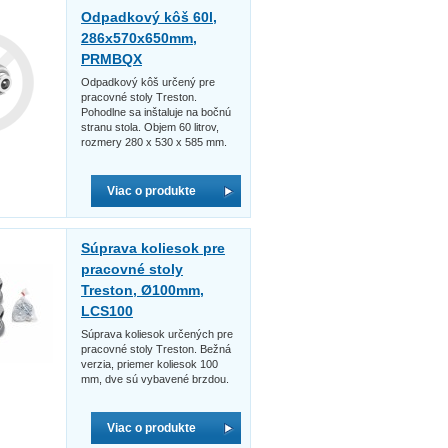
Odpadkový kôš 60l,
286x570x650mm,
PRMBQX
Odpadkový kôš určený pre
pracovné stoly Treston.
Pohodlne sa inštaluje na bočnú
stranu stola. Objem 60 litrov,
rozmery 280 x 530 x 585 mm.
Viac o produkte
Súprava koliesok pre
pracovné stoly
Treston, Ø100mm,
LCS100
Súprava koliesok určených pre
pracovné stoly Treston. Bežná
verzia, priemer koliesok 100
mm, dve sú vybavené brzdou.
Viac o produkte