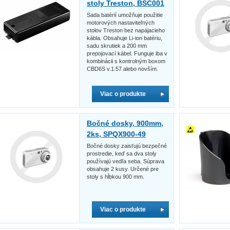
stoly Treston, BSC001
Sada batérií umožňuje použitie
motorových nastaviteľných
stolov Treston bez napájacieho
kábla. Obsahuje Li-ion batériu,
sadu skrutiek a 200 mm
prepojovací kábel. Funguje iba v
kombinácii s kontrolným boxom
CBD6S v.1.57 alebo novším.
Viac o produkte
Bočné dosky, 900mm,
2ks, SPQX900-49
Bočné dosky zaisťujú bezpečné
prostredie, keď sa dva stoly
používajú vedľa seba. Súprava
obsahuje 2 kusy. Určené pre
stoly s hĺbkou 900 mm.
Viac o produkte