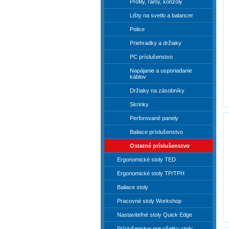
Profily, rámy, konzoly
Lišty na svetlo a balancer
Police
Priehradky a držiaky
PC príslušenstvo
Napájanie a usporiadanie
káblov
Držiaky na zásobníky
Skrinky
Perforované panely
Baliace príslušenstvo
Ostatné príslušenstvo
Ergonomické stoly TED
Ergonomické stoly TP/TPH
Baliace stoly
Pracovné stoly Workshop
Nastaviteľné stoly Quick Edge
Príslušenstvo pre všetky stoly