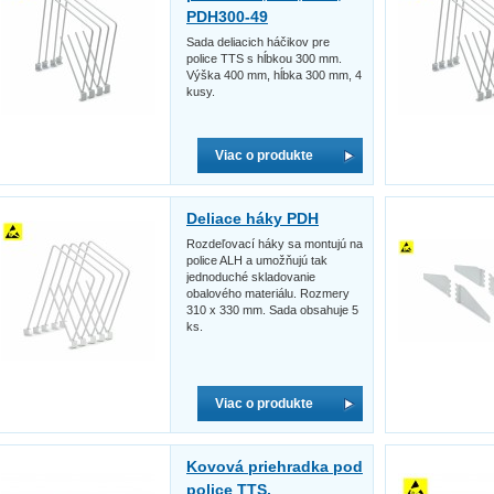
PDH300-49
Sada deliacich háčikov pre
police TTS s hĺbkou 300 mm.
Výška 400 mm, hĺbka 300 mm, 4
kusy.
Viac o produkte
Deliace háky PDH
Rozdeľovací háky sa montujú na
police ALH a umožňujú tak
jednoduché skladovanie
obalového materiálu. Rozmery
310 x 330 mm. Sada obsahuje 5
ks.
Viac o produkte
Kovová priehradka pod
police TTS,