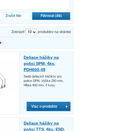
Zrušit filtr
Filtrovat (
46
)
Zobraziť
produktov na stránke
Deliace háčiky na
polici SPM, 4ks,
PDH600-49
Sada deliacich háčikov pre
police SPM. Výška 280 mm,
hĺbka 400 mm, 4 kusy.
Viac o produkte
Deliace háčiky na
polici TTS, 4ks, ESD,