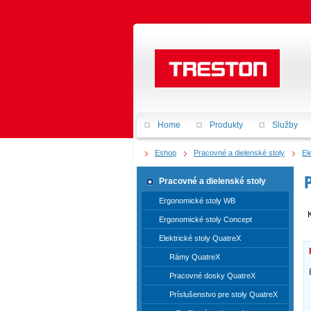
Home
Produkty
Služby
Eshop
Pracovné a dielenské stoly
El
Pracovné a dielenské stoly
Ergonomické stoly WB
Ergonomické stoly Concept
Elektrické stoly QuatreX
Rámy QuatreX
Pracovné dosky QuatreX
Príslušenstvo pre stoly QuatreX