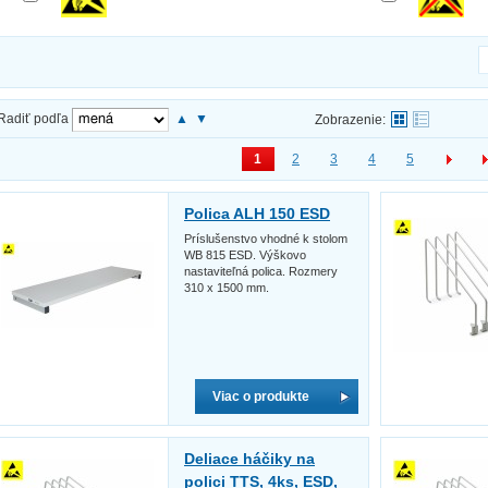
Radiť podľa
▲
▼
Zobrazenie:
1
2
3
4
5
Polica ALH 150 ESD
Príslušenstvo vhodné k stolom
WB 815 ESD. Výškovo
nastaviteľná polica. Rozmery
310 x 1500 mm.
Viac o produkte
Deliace háčiky na
polici TTS, 4ks, ESD,