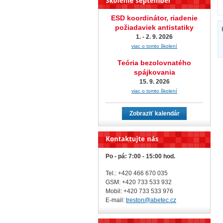
ESD koordinátor, riadenie
požiadaviek antistatiky
1. - 2. 9. 2026
viac o tomto školení
Teória bezolovnatého
spájkovania
15. 9. 2026
viac o tomto školení
Zobraziť kalendár
Po - pá: 7:00 - 15:00 hod.
Tel.: +420 466 670 035
GSM: +420 733 533 932
Mobil: +420
733 533 976
E-mail:
treston@abetec.cz