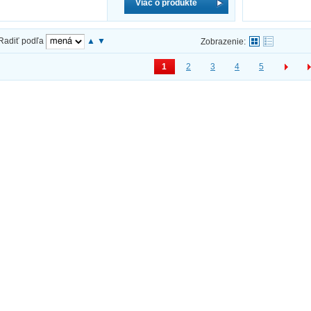
Viac o produkte
Radiť podľa
▲
▼
Zobrazenie:
1
2
3
4
5