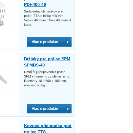
PDH400-49
Sada deliacich háčikov pre
police TTS o hĺbke 400 mm.
Výška 400 mm, hĺbka 400 mm, 4
kusy.
Viac o produkte
Držiaky pre police SPM
SPMBS-49
Umožňujú pripevnenie police
SPM k hornému zvislému rámu.
Rozmery 10 x 600 x 105 mm,
nosnosť 60 kg.
Viac o produkte
Kovová priehradka pod
police TTS,