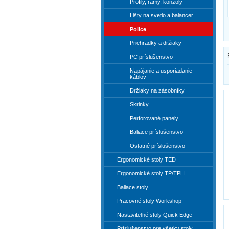
Profily, rámy, konzoly
Lišty na svetlo a balancer
Police
Priehradky a držiaky
PC príslušenstvo
Napájanie a usporiadanie
káblov
Držiaky na zásobníky
Skrinky
Perforované panely
Baliace príslušenstvo
Ostatné príslušenstvo
Ergonomické stoly TED
Ergonomické stoly TP/TPH
Baliace stoly
Pracovné stoly Workshop
Nastaviteľné stoly Quick Edge
Príslušenstvo pre všetky stoly