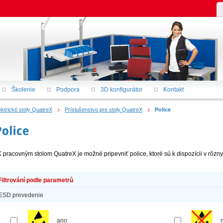
Školenie
Podpora
3D konfigurátor
Kontakt
ektrické stoly QuatreX
Príslušenstvo pre stoly QuatreX
Police
K pracovným stolom QuatreX je možné pripevniť police, ktoré sú k dispozícii v rôzny
Filtrování podle parametrů
ESD prevedenie
ano