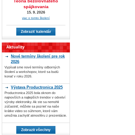
Teória bezolovnatého
spájkovania
15. 9. 2026
viac o tomto školení
Zobraziť kalendár
Nové termíny školení pre rok
2026
Vypísali sme nové termíny odborných
školení a workshopov, ktoré sa budú
konať v roku 2026.
Výstava Productronica 2025
Productronica 2025 bola oknom do
najnovších a najlepších trendov v odvetví
výroby elektroniky. Ak ste sa nemohli
zúčastniť, môžete sa pozrieť na naše
krátke video so súhrnom, ktoré vám
umožnia zachytiť atmosféru z prezentácie.
Zobrazit všechny