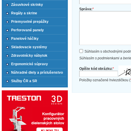
Zásuvkové skrinky
Správa:
*
Regály a skrine
Priemyselné prepážky
Perforované panely
Panelové háčiky
Skladovacie systémy
Súhlasím s obchodnými pod
Zdravotnícky nábytok
Súhlasím s podmienkami a beri
Ergonomické súpravy
Opíšte kód obrázku:
*
Náhradné diely a príslušenstvo
Položky označené hviezdičkou (
Služby ČR a SR