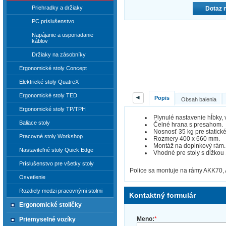
Priehradky a držiaky
Dotaz 
PC príslušenstvo
Napájanie a usporiadanie
káblov
Držiaky na zásobníky
Ergonomické stoly Concept
Elektrické stoly QuatreX
Ergonomické stoly TED
◄
Popis
Obsah balenia
Ergonomické stoly TP/TPH
Plynulé nastavenie hĺbky, 
Baliace stoly
Čelné hrana s presahom.
Nosnosť 35 kg pre statick
Pracovné stoly Workshop
Rozmery 400 x 660 mm.
Montáž na doplnkový rám.
Nastaviteľné stoly Quick Edge
Vhodné pre stoly s dĺžko
Príslušenstvo pre všetky stoly
Police sa montuje na rámy AKK70
Osvetlenie
Rozdiely medzi pracovnými stolmi
Kontaktný formulár
Ergonomické stoličky
Meno:
*
Priemyselné vozíky