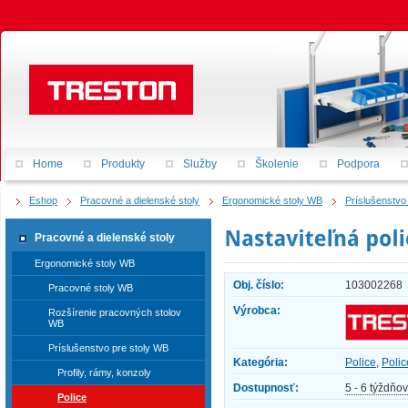
Home
Produkty
Služby
Školenie
Podpora
Eshop
Pracovné a dielenské stoly
Ergonomické stoly WB
Príslušenstvo
Pracovné a dielenské stoly
Ergonomické stoly WB
Obj. číslo:
103002268
Pracovné stoly WB
Výrobca:
Rozšírenie pracovných stolov
WB
Príslušenstvo pre stoly WB
Kategória:
Police
,
Polic
Profily, rámy, konzoly
Dostupnosť:
5 - 6 týždňov
Police