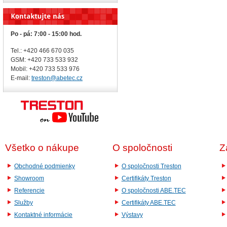
Po - pá: 7:00 - 15:00 hod.
Tel.: +420 466 670 035
GSM: +420 733 533 932
Mobil: +420
733 533 976
E-mail:
treston@abetec.cz
Všetko o nákupe
O spoločnosti
Z
Obchodné podmienky
O spoločnosti Treston
Showroom
Certifikáty Treston
Referencie
O spoločnosti ABE.TEC
Služby
Certifikáty ABE.TEC
Kontaktné informácie
Výstavy