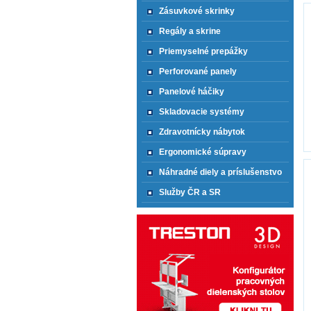
Zásuvkové skrinky
Regály a skrine
Priemyselné prepážky
Perforované panely
Panelové háčiky
Skladovacie systémy
Zdravotnícky nábytok
Ergonomické súpravy
Náhradné diely a príslušenstvo
Služby ČR a SR