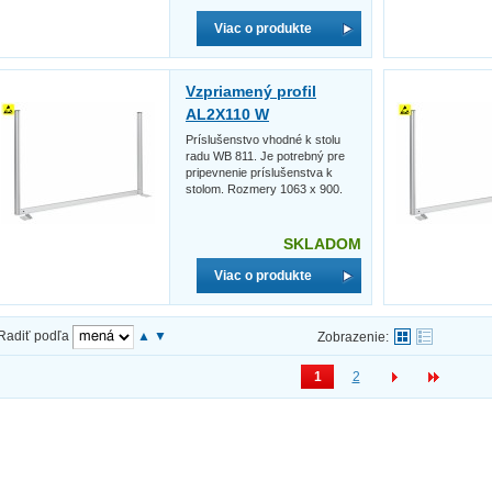
Viac o produkte
Vzpriamený profil
AL2X110 W
Príslušenstvo vhodné k stolu
radu WB 811. Je potrebný pre
pripevnenie príslušenstva k
stolom. Rozmery 1063 x 900.
SKLADOM
Viac o produkte
Radiť podľa
▲
▼
Zobrazenie:
1
2