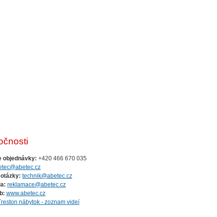
očnosti
e objednávky:
+420 466 670 035
etec@abetec.cz
 otázky:
technik@abetec.cz
a:
reklamace@abetec.cz
b:
www.abetec.cz
Treston nábytok - zoznam videí