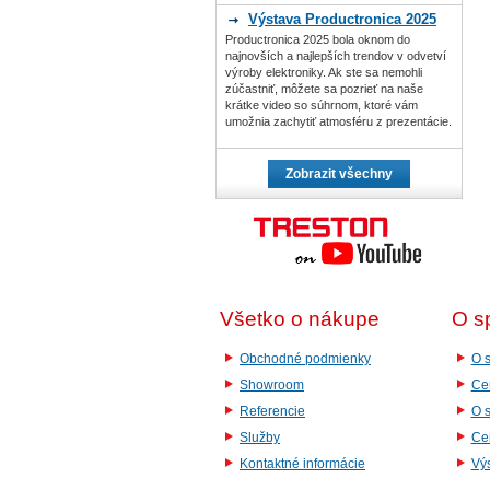
Výstava Productronica 2025
Productronica 2025 bola oknom do
najnovších a najlepších trendov v odvetví
výroby elektroniky. Ak ste sa nemohli
zúčastniť, môžete sa pozrieť na naše
krátke video so súhrnom, ktoré vám
umožnia zachytiť atmosféru z prezentácie.
Zobrazit všechny
Všetko o nákupe
O s
Obchodné podmienky
O s
Showroom
Cer
Referencie
O 
Služby
Cer
Kontaktné informácie
Vý