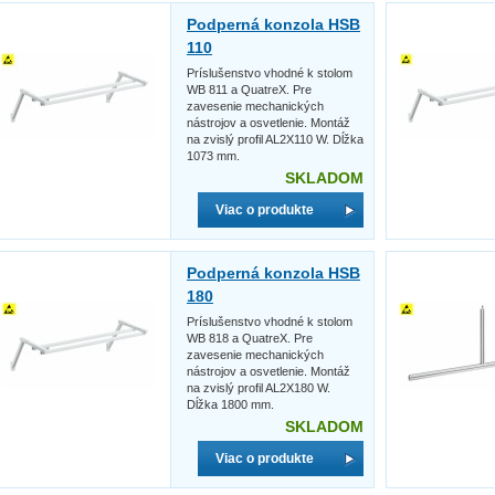
Podperná konzola HSB
110
Príslušenstvo vhodné k stolom
WB 811 a QuatreX. Pre
zavesenie mechanických
nástrojov a osvetlenie. Montáž
na zvislý profil AL2X110 W. Dĺžka
1073 mm.
SKLADOM
Viac o produkte
Podperná konzola HSB
180
Príslušenstvo vhodné k stolom
WB 818 a QuatreX. Pre
zavesenie mechanických
nástrojov a osvetlenie. Montáž
na zvislý profil AL2X180 W.
Dĺžka 1800 mm.
SKLADOM
Viac o produkte