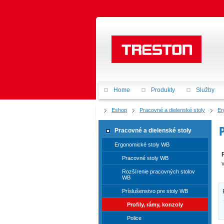
Home
Produkty
Služby
Eshop
Pracovné a dielenské stoly
Er
Pracovné a dielenské stoly
Ergonomické stoly WB
Pracovné stoly WB
Rozšírenie pracovných stolov
WB
Príslušenstvo pre stoly WB
Profily, rámy, konzoly
Police