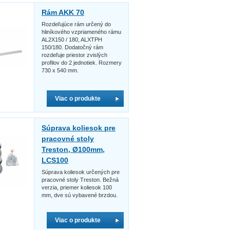
Rám AKK 70
Rozdeľujúce rám určený do
hliníkového vzpriameného rámu
AL2X150 / 180, ALXTPH
150/180. Dodatočný rám
rozdeľuje priestor zvislých
profilov do 2 jednotiek. Rozmery
730 x 540 mm.
Viac o produkte
Súprava koliesok pre
pracovné stoly
Treston, Ø100mm,
LCS100
Súprava koliesok určených pre
pracovné stoly Treston. Bežná
verzia, priemer koliesok 100
mm, dve sú vybavené brzdou.
Viac o produkte