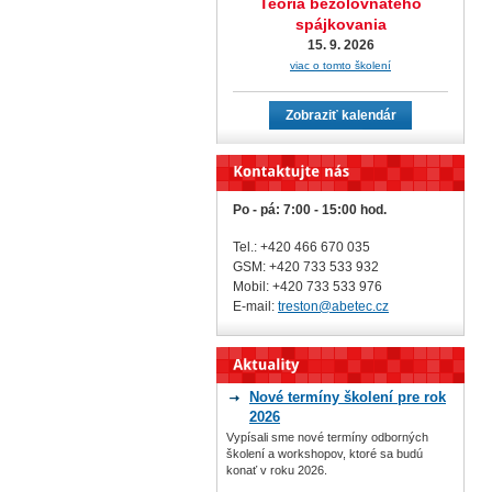
Teória bezolovnatého
spájkovania
15. 9. 2026
viac o tomto školení
Zobraziť kalendár
Po - pá: 7:00 - 15:00 hod.
Tel.: +420 466 670 035
GSM: +420 733 533 932
Mobil: +420
733 533 976
E-mail:
treston@abetec.cz
Nové termíny školení pre rok
2026
Vypísali sme nové termíny odborných
školení a workshopov, ktoré sa budú
konať v roku 2026.