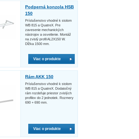
Podperná konzola HSB
150
Príslušenstvo vhodné k stolom
WB 815 a QuatreX. Pre
zavesenie mechanických
nástrojov a osvetlenie. Montáž
na zvislý profil AL2X150 W.
Dĺžka 1500 mm.
Viac o produkte
Rám AKK 150
Príslušenstvo vhodné k stolom
WB 815 a QuatreX. Dodatočný
rám rozdeľuje priestor zvislých
profilov do 2 jednotiek. Rozmery
690 + 690 mm.
Viac o produkte