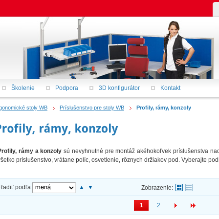
Školenie
Podpora
3D konfigurátor
Kontakt
gonomické stoly WB
Príslušenstvo pre stoly WB
Profily, rámy, konzoly
Profily, rámy a konzoly
sú nevyhnutné pre montáž akéhokoľvek príslušenstva nad
všetko príslušenstvo, vrátane políc, osvetlenie, rôznych držiakov pod. Vyberajte pod
Radiť podľa
▲
▼
Zobrazenie:
1
2