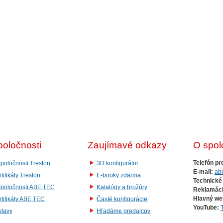
poločnosti
Zaujímavé odkazy
O spol
Telefón pr
poločnosti Treston
3D konfigurátor
E-mail:
ab
tifikáty Treston
E-booky zdarma
Technické
spoločnosti ABE.TEC
Katalógy a brožúry
Reklamáci
Hlavný we
tifikáty ABE.TEC
Časté konfigurácie
YouTube:
stavy
Hľadáme predajcov