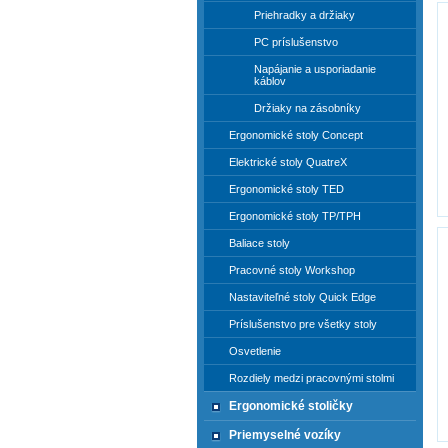
Priehradky a držiaky
PC príslušenstvo
Napájanie a usporiadanie
káblov
Držiaky na zásobníky
Ergonomické stoly Concept
Elektrické stoly QuatreX
Ergonomické stoly TED
Ergonomické stoly TP/TPH
Baliace stoly
Pracovné stoly Workshop
Nastaviteľné stoly Quick Edge
Príslušenstvo pre všetky stoly
Osvetlenie
Rozdiely medzi pracovnými stolmi
Ergonomické stoličky
Priemyselné vozíky