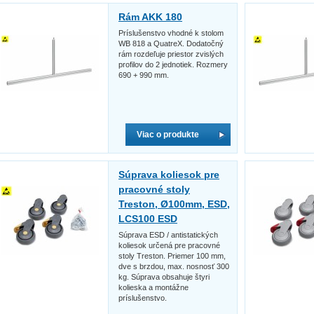
Rám AKK 180
Príslušenstvo vhodné k stolom
WB 818 a QuatreX. Dodatočný
rám rozdeľuje priestor zvislých
profilov do 2 jednotiek. Rozmery
690 + 990 mm.
Viac o produkte
Súprava koliesok pre
pracovné stoly
Treston, Ø100mm, ESD,
LCS100 ESD
Súprava ESD / antistatických
koliesok určená pre pracovné
stoly Treston. Priemer 100 mm,
dve s brzdou, max. nosnosť 300
kg. Súprava obsahuje štyri
kolieska a montážne
príslušenstvo.