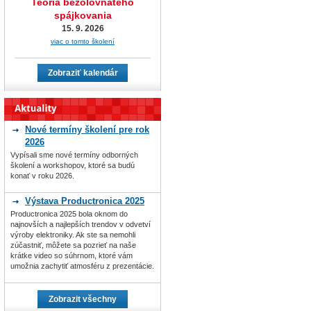
Teória bezolovnatého
spájkovania
15. 9. 2026
viac o tomto školení
Zobraziť kalendár
Nové termíny školení pre rok
2026
Vypísali sme nové termíny odborných
školení a workshopov, ktoré sa budú
konať v roku 2026.
Výstava Productronica 2025
Productronica 2025 bola oknom do
najnovších a najlepších trendov v odvetví
výroby elektroniky. Ak ste sa nemohli
zúčastniť, môžete sa pozrieť na naše
krátke video so súhrnom, ktoré vám
umožnia zachytiť atmosféru z prezentácie.
Zobrazit všechny