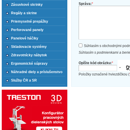
Správa:
*
Zásuvkové skrinky
Regály a skrine
Priemyselné prepážky
Perforované panely
Panelové háčiky
Súhlasím s obchodnými pod
Skladovacie systémy
Súhlasím s podmienkami a beri
Zdravotnícky nábytok
Opíšte kód obrázku:
*
Ergonomické súpravy
Náhradné diely a príslušenstvo
Položky označené hviezdičkou (
Služby ČR a SR