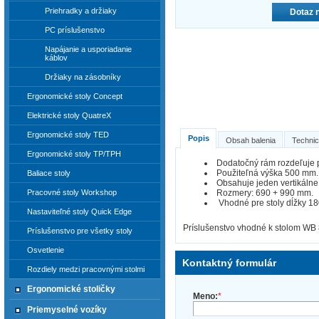
Priehradky a držiaky
Dotaz 
PC príslušenstvo
Napájanie a usporiadanie
káblov
Držiaky na zásobníky
Ergonomické stoly Concept
Elektrické stoly QuatreX
Ergonomické stoly TED
Popis
Obsah balenia
Technic
Ergonomické stoly TP/TPH
Dodatočný rám rozdeľuje pr
Použiteľná výška 500 mm.
Baliace stoly
Obsahuje jeden vertikálne 
Rozmery: 690 + 990 mm.
Pracovné stoly Workshop
Vhodné pre stoly dĺžky 1
Nastaviteľné stoly Quick Edge
Príslušenstvo vhodné k stolom WB 
Príslušenstvo pre všetky stoly
Osvetlenie
Kontaktný formulár
Rozdiely medzi pracovnými stolmi
Ergonomické stoličky
Meno:
*
Priemyselné vozíky