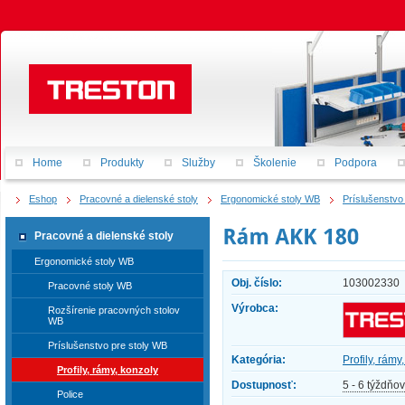
Home
Produkty
Služby
Školenie
Podpora
Eshop
Pracovné a dielenské stoly
Ergonomické stoly WB
Príslušenstvo
Pracovné a dielenské stoly
Ergonomické stoly WB
Obj. číslo:
103002330
Pracovné stoly WB
Výrobca:
Rozšírenie pracovných stolov
WB
Príslušenstvo pre stoly WB
Kategória:
Profily, rámy
Profily, rámy, konzoly
Dostupnosť:
5 - 6 týždňov
Police