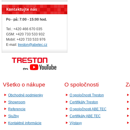
Po - pá: 7:00 - 15:00 hod.
Tel.: +420 466 670 035
GSM: +420 733 533 932
Mobil: +420
733 533 976
E-mail:
treston@abetec.cz
Všetko o nákupe
O spoločnosti
Z
Obchodné podmienky
O spoločnosti Treston
Showroom
Certifikáty Treston
Referencie
O spoločnosti ABE.TEC
Služby
Certifikáty ABE.TEC
Kontaktné informácie
Výstavy