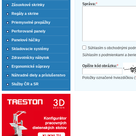
Správa:
*
Zásuvkové skrinky
Regály a skrine
Priemyselné prepážky
Perforované panely
Panelové háčiky
Súhlasím s obchodnými pod
Skladovacie systémy
Súhlasím s podmienkami a beri
Zdravotnícky nábytok
Opíšte kód obrázku:
*
Ergonomické súpravy
Náhradné diely a príslušenstvo
Položky označené hviezdičkou (
Služby ČR a SR