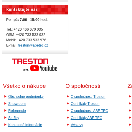
Po - pá: 7:00 - 15:00 hod.
Tel.: +420 466 670 035
GSM: +420 733 533 932
Mobil: +420
733 533 976
E-mail:
treston@abetec.cz
Všetko o nákupe
O spoločnosti
Z
Obchodné podmienky
O spoločnosti Treston
Showroom
Certifikáty Treston
Referencie
O spoločnosti ABE.TEC
Služby
Certifikáty ABE.TEC
Kontaktné informácie
Výstavy