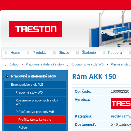
Home
Produkty
Služby
Školenie
Podpora
Eshop
Pracovné a dielenské stoly
Ergonomické stoly WB
Príslušenstvo
Pracovné a dielenské stoly
Ergonomické stoly WB
Obj. číslo:
103002320
Pracovné stoly WB
Výrobca:
Rozšírenie pracovných stolov
WB
Príslušenstvo pre stoly WB
Kategória:
Profily, rámy
Profily, rámy, konzoly
Dostupnosť:
5 - 6 týždňov
Police