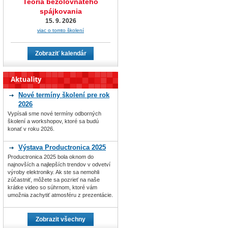
Teória bezolovnatého
spájkovania
15. 9. 2026
viac o tomto školení
Zobraziť kalendár
Nové termíny školení pre rok
2026
Vypísali sme nové termíny odborných
školení a workshopov, ktoré sa budú
konať v roku 2026.
Výstava Productronica 2025
Productronica 2025 bola oknom do
najnovších a najlepších trendov v odvetví
výroby elektroniky. Ak ste sa nemohli
zúčastniť, môžete sa pozrieť na naše
krátke video so súhrnom, ktoré vám
umožnia zachytiť atmosféru z prezentácie.
Zobrazit všechny