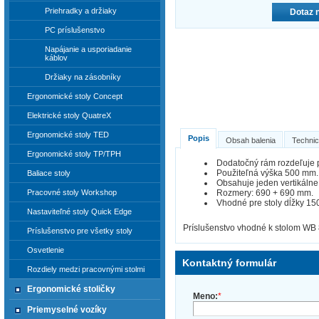
Priehradky a držiaky
Dotaz 
PC príslušenstvo
Napájanie a usporiadanie
káblov
Držiaky na zásobníky
Ergonomické stoly Concept
Elektrické stoly QuatreX
Ergonomické stoly TED
Popis
Obsah balenia
Technic
Ergonomické stoly TP/TPH
Dodatočný rám rozdeľuje pr
Použiteľná výška 500 mm.
Baliace stoly
Obsahuje jeden vertikálne 
Rozmery: 690 + 690 mm.
Pracovné stoly Workshop
Vhodné pre stoly dĺžky 1
Nastaviteľné stoly Quick Edge
Príslušenstvo vhodné k stolom WB 
Príslušenstvo pre všetky stoly
Osvetlenie
Kontaktný formulár
Rozdiely medzi pracovnými stolmi
Ergonomické stoličky
Meno:
*
Priemyselné vozíky