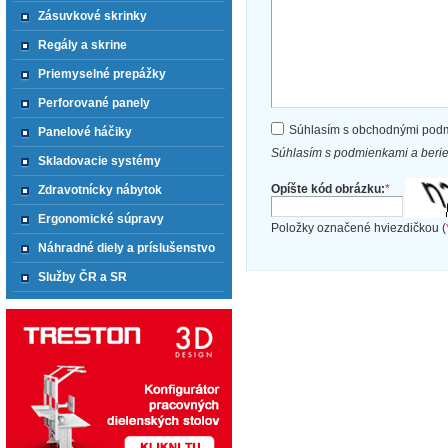
Zásuvkové skrinky
Regály a skrine
Priemyselné prepážky
Perforované panely
Súhlasím s obchodnými pod
Panelové háčiky
Súhlasím s podmienkami a beri
Skladovacie systémy
Opíšte kód obrázku:
*
Zdravotnícky nábytok
Ergonomické súpravy
Položky označené hviezdičkou (
Náhradné diely a príslušenstvo
Služby ČR a SR