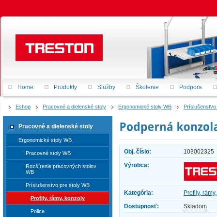
Home
Produkty
Služby
Školenie
Podpora
Eshop
Pracovné a dielenské stoly
Ergonomické stoly WB
Príslušenstvo
Pracovné a dielenské stoly
Ergonomické stoly WB
Obj. číslo:
103002325
Pracovné stoly WB
Výrobca:
Rozšírenie pracovných stolov
WB
Príslušenstvo pre stoly WB
Kategória:
Profily, rámy
Profily, rámy, konzoly
Dostupnosť:
Skladom
Police