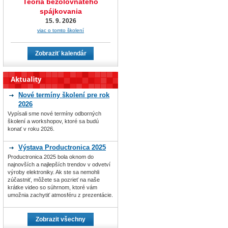
Teória bezolovnatého
spájkovania
15. 9. 2026
viac o tomto školení
Zobraziť kalendár
Nové termíny školení pre rok
2026
Vypísali sme nové termíny odborných
školení a workshopov, ktoré sa budú
konať v roku 2026.
Výstava Productronica 2025
Productronica 2025 bola oknom do
najnovších a najlepších trendov v odvetví
výroby elektroniky. Ak ste sa nemohli
zúčastniť, môžete sa pozrieť na naše
krátke video so súhrnom, ktoré vám
umožnia zachytiť atmosféru z prezentácie.
Zobrazit všechny