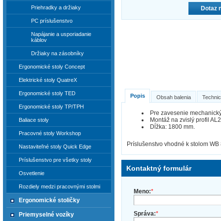
Priehradky a držiaky
Dotaz 
PC príslušenstvo
Napájanie a usporiadanie
káblov
Držiaky na zásobníky
Ergonomické stoly Concept
Elektrické stoly QuatreX
Ergonomické stoly TED
Popis
Obsah balenia
Technic
Ergonomické stoly TP/TPH
Pre zavesenie mechanickýc
Montáž na zvislý profil A
Baliace stoly
Dĺžka: 1800 mm.
Pracovné stoly Workshop
Príslušenstvo vhodné k stolom WB 
Nastaviteľné stoly Quick Edge
Príslušenstvo pre všetky stoly
Kontaktný formulár
Osvetlenie
Rozdiely medzi pracovnými stolmi
Meno:
*
Ergonomické stoličky
Správa:
*
Priemyselné vozíky