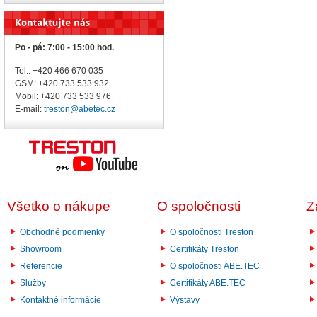
Po - pá: 7:00 - 15:00 hod.
Tel.: +420 466 670 035
GSM: +420 733 533 932
Mobil: +420
733 533 976
E-mail:
treston@abetec.cz
Všetko o nákupe
O spoločnosti
Z
Obchodné podmienky
O spoločnosti Treston
Showroom
Certifikáty Treston
Referencie
O spoločnosti ABE.TEC
Služby
Certifikáty ABE.TEC
Kontaktné informácie
Výstavy