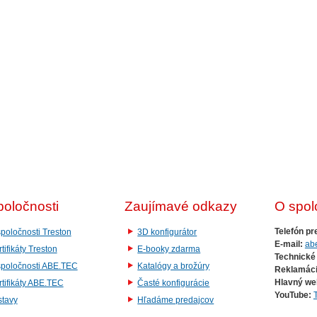
poločnosti
Zaujímavé odkazy
O spol
Telefón pr
poločnosti Treston
3D konfigurátor
E-mail:
ab
tifikáty Treston
E-booky zdarma
Technické
spoločnosti ABE.TEC
Katalógy a brožúry
Reklamáci
Hlavný we
tifikáty ABE.TEC
Časté konfigurácie
YouTube:
stavy
Hľadáme predajcov