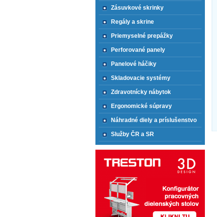
Zásuvkové skrinky
Regály a skrine
Priemyselné prepážky
Perforované panely
Panelové háčiky
Skladovacie systémy
Zdravotnícky nábytok
Ergonomické súpravy
Náhradné diely a príslušenstvo
Služby ČR a SR