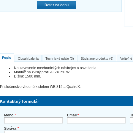
Dotaz na cenu
Popis
Obsah balenia
Technické údaje (3)
Súvisiace produkty (6)
Voliteľné
Na zavesenie mechanických nástrojov a osvetlenia.
Montáž na zvislý profil AL2X150 W.
Dĺžka: 1500 mm.
Príslušenstvo vhodné k stolom WB 815 a QuatreX.
Kontaktný formulár
Meno:
*
Email:
*
T
Správa:
*