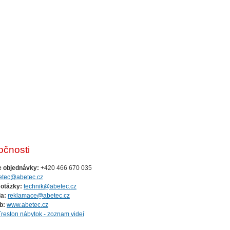
očnosti
e objednávky:
+420 466 670 035
etec@abetec.cz
 otázky:
technik@abetec.cz
a:
reklamace@abetec.cz
b:
www.abetec.cz
Treston nábytok - zoznam videí