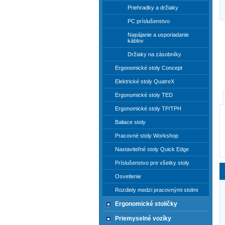
Priehradky a držiaky
PC príslušenstvo
Napájanie a usporiadanie
káblov
Držiaky na zásobníky
Ergonomické stoly Concept
Elektrické stoly QuatreX
Ergonomické stoly TED
Ergonomické stoly TP/TPH
Baliace stoly
Pracovné stoly Workshop
Nastaviteľné stoly Quick Edge
Príslušenstvo pre všetky stoly
Osvetlenie
Rozdiely medzi pracovnými stolmi
Ergonomické stoličky
Priemyselné vozíky