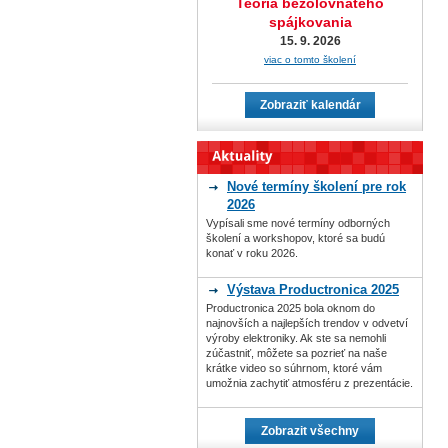
Teória bezolovnatého
spájkovania
15. 9. 2026
viac o tomto školení
Zobraziť kalendár
Nové termíny školení pre rok
2026
Vypísali sme nové termíny odborných
školení a workshopov, ktoré sa budú
konať v roku 2026.
Výstava Productronica 2025
Productronica 2025 bola oknom do
najnovších a najlepších trendov v odvetví
výroby elektroniky. Ak ste sa nemohli
zúčastniť, môžete sa pozrieť na naše
krátke video so súhrnom, ktoré vám
umožnia zachytiť atmosféru z prezentácie.
Zobrazit všechny