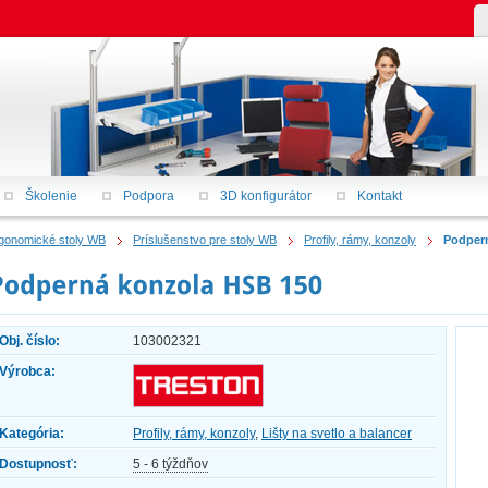
Školenie
Podpora
3D konfigurátor
Kontakt
gonomické stoly WB
Príslušenstvo pre stoly WB
Profily, rámy, konzoly
Podper
Obj. číslo:
103002321
Výrobca:
Kategória:
Profily, rámy, konzoly
,
Lišty na svetlo a balancer
Dostupnosť:
5 - 6 týždňov