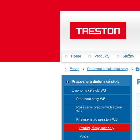
Home
Produkty
Služby
Eshop
Pracovné a dielenské stoly
Er
Pracovné a dielenské stoly
Ergonomické stoly WB
Pracovné stoly WB
Rozšírenie pracovných stolov
WB
Príslušenstvo pre stoly WB
Profily, rámy, konzoly
Police