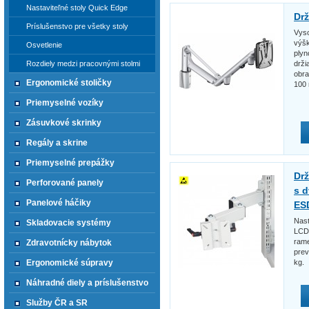
Nastaviteľné stoly Quick Edge
Dr
Príslušenstvo pre všetky stoly
Vyso
výšk
Osvetlenie
plyn
drži
Rozdiely medzi pracovnými stolmi
obra
Ergonomické stoličky
100
Priemyselné vozíky
Zásuvkové skrinky
Regály a skrine
Priemyselné prepážky
Drž
Perforované panely
s 
Panelové háčiky
ES
Nast
Skladovacie systémy
LCD 
rame
Zdravotnícky nábytok
prev
kg.
Ergonomické súpravy
Náhradné diely a príslušenstvo
Služby ČR a SR