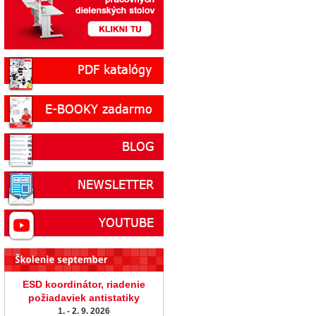
ESD koordinátor, riadenie
požiadaviek antistatiky
1. - 2. 9. 2026