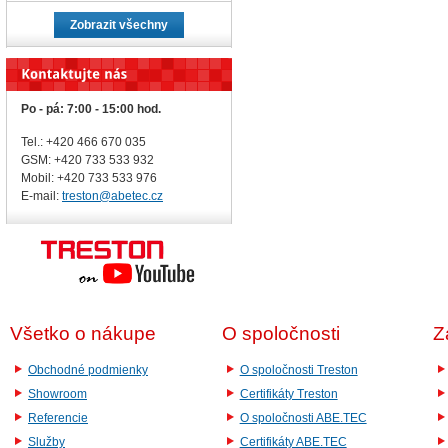
Zobrazit všechny
Po - pá: 7:00 - 15:00 hod.
Tel.: +420 466 670 035
GSM: +420 733 533 932
Mobil: +420
733 533 976
E-mail:
treston@abetec.cz
Všetko o nákupe
O spoločnosti
Z
Obchodné podmienky
O spoločnosti Treston
Showroom
Certifikáty Treston
Referencie
O spoločnosti ABE.TEC
Služby
Certifikáty ABE.TEC