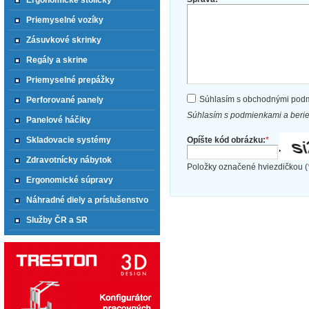
Ergonomické stoličky
Priemyselné vozíky
Zásuvkové skrinky
Regály a skrine
Priemyselné prepážky
Súhlasím s obchodnými pod
Perforované panely
Súhlasím s podmienkami a beri
Panelové háčiky
Opíšte kód obrázku:
*
Skladovacie systémy
Zdravotnícky nábytok
Položky označené hviezdičkou (
Ergonomické súpravy
Náhradné diely a príslušenstvo
Služby ČR a SR