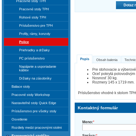
Pracovné stoly TPH
Dotaz 
Pracovné stoly TPH
Rohové stoly TPH
Príslušenstvo pre TPH
Profily, rámy, konzoly
Police
Priehradky a držiaky
PC príslušenstvo
Popis
Obsah balenia
Technic
Napájanie a usporiadanie
Pre stohovacie a výberové
káblov
Oceľ pokrytá polovodivým
Nosnosť 30 kg.
Držiaky na zásobníky
Rozmery 145 x 1719 mm.
Baliace stoly
Príslušenstvo vhodné k stolom TPH
Pracovné stoly Workshop
Nastaviteľné stoly Quick Edge
Kontaktný formulár
Príslušenstvo pre všetky stoly
Osvetlenie
Meno:
*
Rozdiely medzi pracovnými stolmi
Správa:
*