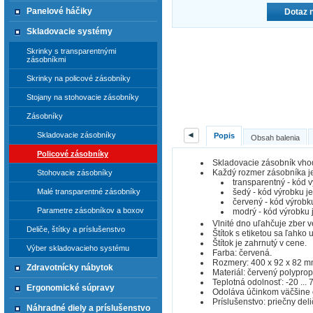
Panelové háčiky
Dotaz 
Skladovacie systémy
Skrinky s transparentnými
zásobníkmi
Skrinky na policové zásobníky
Stojany na stohovacie zásobníky
Zásobníky
◄
Skladovacie zásobníky
Popis
Obsah balenia
Policové zásobníky
Skladovacie zásobník vhod
Každý rozmer zásobníka je 
Stohovacie zásobníky
transparentný - kód 
šedý - kód výrobku j
Malé transparentné zásobníky
červený - kód výrobk
Parametre zásobníkov a boxov
modrý - kód výrobku 
Vlnité dno uľahčuje zber 
Deliče, štítky a príslušenstvo
Štítok s etiketou sa ľahko
Štítok je zahrnutý v cene.
Výber skladovacieho systému
Farba: červená.
Rozmery: 400 x 92 x 82 m
Zdravotnícky nábytok
Materiál: červený polyprop
Teplotná odolnosť: -20 ... 7
Ergonomické súpravy
Odoláva účinkom väčšine ol
Príslušenstvo: priečny deli
Náhradné diely a príslušenstvo