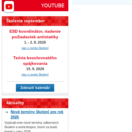
ESD koordinátor, riadenie
požiadaviek antistatiky
1. - 2. 9. 2026
viac o tomto školení
Teória bezolovnatého
spájkovania
15. 9. 2026
viac o tomto školení
Zobraziť kalendár
Nové termíny školení pre rok
2026
Vypísali sme nové termíny odborných
školení a workshopov, ktoré sa budú
konať v roku 2026.