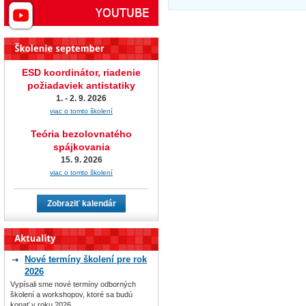
ESD koordinátor, riadenie
požiadaviek antistatiky
1. - 2. 9. 2026
viac o tomto školení
Teória bezolovnatého
spájkovania
15. 9. 2026
viac o tomto školení
Zobraziť kalendár
Nové termíny školení pre rok
2026
Vypísali sme nové termíny odborných
školení a workshopov, ktoré sa budú
konať v roku 2026.