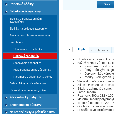
Panelové háčiky
Dotaz 
Skladovacie systémy
Skrinky s transparentnými
zásobníkmi
Skrinky na policové zásobníky
Stojany na stohovacie zásobníky
Zásobníky
◄
Skladovacie zásobníky
Popis
Obsah balenia
Policové zásobníky
Skladovacie zásobník vhod
Každý rozmer zásobníka je 
Stohovacie zásobníky
transparentný - kód 
šedý - kód výrobku j
Malé transparentné zásobníky
červený - kód výrobk
Parametre zásobníkov a boxov
modrý - kód výrobku 
Vlnité dno uľahčuje zber 
Deliče, štítky a príslušenstvo
Štítok s etiketou sa ľahko
Štítok je zahrnutý v cene.
Výber skladovacieho systému
Farba: modrá.
Rozmery: 400 x 132 x 100
Zdravotnícky nábytok
Materiál: modrý polypropyl
Teplotná odolnosť: -20 ... 7
Ergonomické súpravy
Odoláva účinkom väčšine ol
Príslušenstvo: priečny deli
Náhradné diely a príslušenstvo