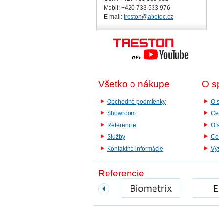
Mobil: +420
733 533 976
E-mail:
treston@abetec.cz
Všetko o nákupe
O s
Obchodné podmienky
O s
Showroom
Cer
Referencie
O 
Služby
Cer
Kontaktné informácie
Vý
Referencie