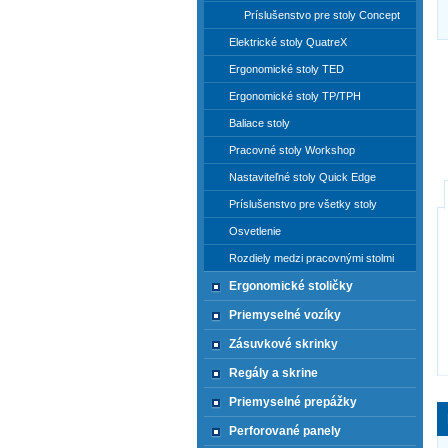
Príslušenstvo pre stoly Concept
Elektrické stoly QuatreX
Ergonomické stoly TED
Ergonomické stoly TP/TPH
Baliace stoly
Pracovné stoly Workshop
Nastaviteľné stoly Quick Edge
Príslušenstvo pre všetky stoly
Osvetlenie
Rozdiely medzi pracovnými stolmi
Ergonomické stoličky
Priemyselné vozíky
Zásuvkové skrinky
Regály a skrine
Priemyselné prepážky
Perforované panely