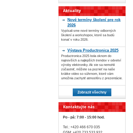
Nové termíny školení pre rok
2026
Vypísali sme nové termíny odborných
školení a workshopov, ktoré sa budú
konať v roku 2026.
Výstava Productronica 2025
Productronica 2025 bola oknom do
najnovších a najlepších trendov v odvetví
výroby elektroniky. Ak ste sa nemohli
zúčastniť, môžete sa pozrieť na naše
krátke video so súhrnom, ktoré vám
umožnia zachytiť atmosféru z prezentácie.
Zobrazit všechny
Po - pá: 7:00 - 15:00 hod.
Tel.: +420 466 670 035
GSM: +420 733 533 932