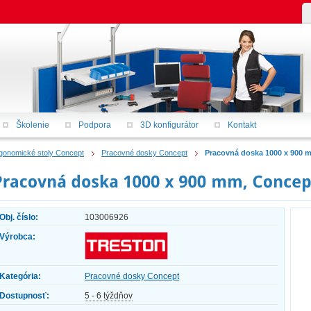
Školenie
Podpora
3D konfigurátor
Kontakt
gonomické stoly Concept
Pracovné dosky Concept
Pracovná doska 1000 x 900 
Obj. číslo:
103006926
Výrobca:
Kategória:
Pracovné dosky Concept
Dostupnosť:
5 - 6 týždňov