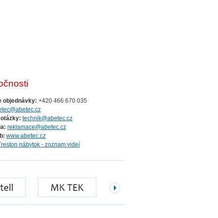
očnosti
e objednávky:
+420 466 670 035
etec@abetec.cz
 otázky:
technik@abetec.cz
a:
reklamace@abetec.cz
b:
www.abetec.cz
Treston nábytok - zoznam videí