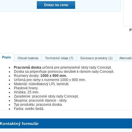
Dotaz na cenu
P
Popis
Obsah balenia
Technické údaje (7)
Súvisiace produkty (1)
Alternatí
Pracovná doska
určená pre priemyselné stoly rady Concept.
Doska sa pripevňuje pomocou skrutiek k rámom rady Concept.
Rozmery dosky:
1000 x 900 mm.
Určená pre rámy s rozmermi 1000 x 900 mm.
Materiál: nízkotlakový LPL laminát.
Plastové hrany.
Hrúbka: 25 mm.
Zaradenie: pracovné stoly rady Concept.
Skupina: pracovné stanice - stoly.
Typ produktu: pracovná doska.
Farba: svetlo šedá.
Kontaktný formulár