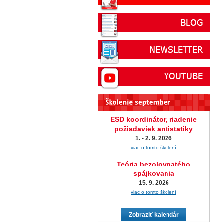
ESD koordinátor, riadenie
požiadaviek antistatiky
1. - 2. 9. 2026
viac o tomto školení
Teória bezolovnatého
spájkovania
15. 9. 2026
viac o tomto školení
Zobraziť kalendár