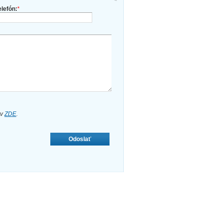
elefón:
*
ov
ZDE
.
Odoslať