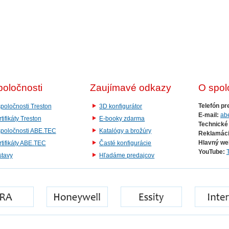
poločnosti
Zaujímavé odkazy
O spol
Telefón pr
poločnosti Treston
3D konfigurátor
E-mail:
ab
tifikáty Treston
E-booky zdarma
Technické
spoločnosti ABE.TEC
Katalógy a brožúry
Reklamáci
Hlavný we
tifikáty ABE.TEC
Časté konfigurácie
YouTube:
stavy
Hľadáme predajcov