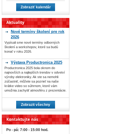
Zobraziť kalendár
Nové termíny školení pre rok
2026
Vypísali sme nové termíny odborných
školení a workshopov, ktoré sa budú
konať v roku 2026.
Výstava Productronica 2025
Productronica 2025 bola oknom do
najnovších a najlepších trendov v odvetví
výroby elektroniky. Ak ste sa nemohli
zúčastniť, môžete sa pozrieť na naše
krátke video so súhrnom, ktoré vám
umožnia zachytiť atmosféru z prezentácie.
Zobrazit všechny
Po - pá: 7:00 - 15:00 hod.