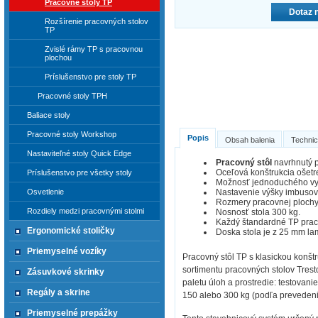
Pracovné stoly TP
Dotaz 
Rozšírenie pracovných stolov
TP
Zvislé rámy TP s pracovnou
plochou
Príslušenstvo pre stoly TP
Pracovné stoly TPH
Baliace stoly
Pracovné stoly Workshop
Popis
Obsah balenia
Technic
Nastaviteľné stoly Quick Edge
Pracovný stôl
navrhnutý p
Oceľová konštrukcia ošet
Príslušenstvo pre všetky stoly
Možnosť jednoduchého vy
Nastavenie výšky imbuso
Osvetlenie
Rozmery pracovnej ploch
Rozdiely medzi pracovnými stolmi
Nosnosť stola 300 kg.
Každý štandardné TP praco
Ergonomické stoličky
Doska stola je z 25 mm la
Priemyselné vozíky
Pracovný stôl TP s klasickou konšt
sortimentu pracovných stolov Trest
Zásuvkové skrinky
paletu úloh a prostredie: testovani
Regály a skrine
150 alebo 300 kg (podľa prevedenia
Priemyselné prepážky