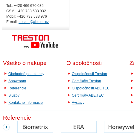
Tel.: +420 466 670 035
GSM: +420 733 533 932
Mobil: +420
733 533 976
E-mail:
treston@abetec.cz
Všetko o nákupe
O spoločnosti
Z
Obchodné podmienky
O spoločnosti Treston
Showroom
Certifikáty Treston
Referencie
O spoločnosti ABE.TEC
Služby
Certifikáty ABE.TEC
Kontaktné informácie
Výstavy
Referencie