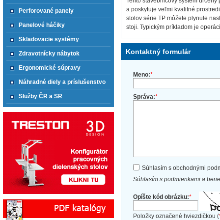
Tento stavebnicový systém určený 
a poskytuje veľmi kvalitné prostre
Perforované panely
stolov série TP môžete plynule nas
Panelové háčiky
stoji. Typickým príkladom je operác
Skladovacie systémy
Kontaktný formulár
Zdravotnícky nábytok
Ergonomické súpravy
Meno:
*
Náhradné diely a príslušenstvo
Služby ČR a SR
Správa:
*
Súhlasím s obchodnými pod
Súhlasím s podmienkami a beri
Opíšte kód obrázku:
*
Položky označené hviezdičkou (