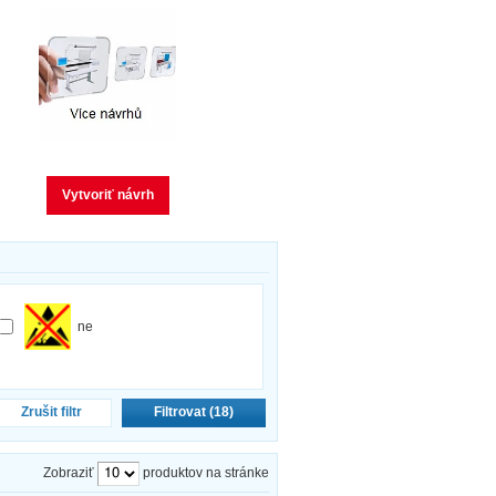
Vytvoriť návrh
ne
Zrušit filtr
Filtrovat (
18
)
Zobraziť
produktov na stránke