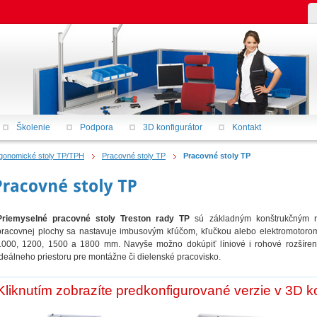
Školenie
Podpora
3D konfigurátor
Kontakt
gonomické stoly TP/TPH
Pracovné stoly TP
Pracovné stoly TP
Priemyselné pracovné stoly Treston rady TP
sú základným konštrukčným ri
pracovnej plochy sa nastavuje imbusovým kľúčom, kľučkou alebo elektromotorom.
1000, 1200, 1500 a 1800 mm. Navyše možno dokúpiť líniové i rohové rozšíreni
ideálneho priestoru pre montážne či dielenské pracovisko.
Kliknutím zobrazíte predkonfigurované verzie v 3D ko