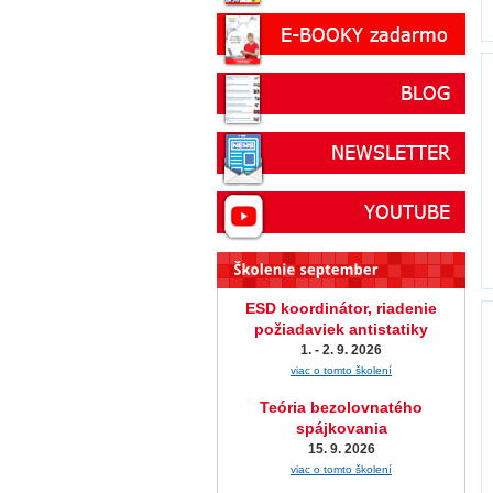
ESD koordinátor, riadenie
požiadaviek antistatiky
1. - 2. 9. 2026
viac o tomto školení
Teória bezolovnatého
spájkovania
15. 9. 2026
viac o tomto školení