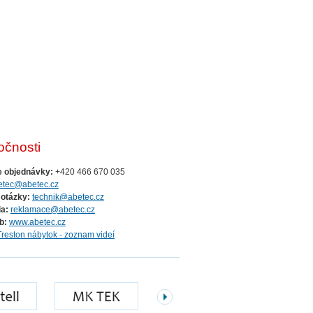
očnosti
e objednávky:
+420 466 670 035
etec@abetec.cz
 otázky:
technik@abetec.cz
a:
reklamace@abetec.cz
b:
www.abetec.cz
Treston nábytok - zoznam videí