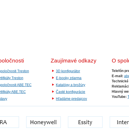
poločnosti
Zaujímavé odkazy
O spol
Telefón pr
poločnosti Treston
3D konfigurátor
E-mail:
ab
tifikáty Treston
E-booky zdarma
Technické
spoločnosti ABE.TEC
Katalógy a brožúry
Reklamáci
Hlavný we
tifikáty ABE.TEC
Časté konfigurácie
YouTube:
stavy
Hľadáme predajcov