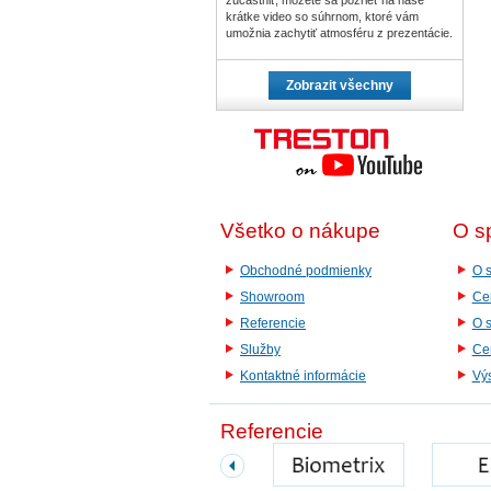
krátke video so súhrnom, ktoré vám
umožnia zachytiť atmosféru z prezentácie.
Zobrazit všechny
Všetko o nákupe
O s
Obchodné podmienky
O s
Showroom
Cer
Referencie
O 
Služby
Cer
Kontaktné informácie
Vý
Referencie