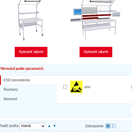
Vytvoriť návrh
Vytvoriť návrh
Filtrování podle parametrů
ESD prevedenie
ano
Rozmery
Nosnosť
Radiť podľa
▲
▼
Zobrazenie: