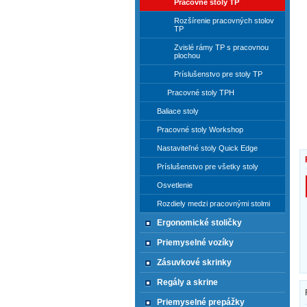
Pracovné stoly TP
Rozšírenie pracovných stolov
TP
Zvislé rámy TP s pracovnou
plochou
Príslušenstvo pre stoly TP
Pracovné stoly TPH
Baliace stoly
Pracovné stoly Workshop
Nastaviteľné stoly Quick Edge
Príslušenstvo pre všetky stoly
Osvetlenie
Rozdiely medzi pracovnými stolmi
Ergonomické stoličky
Priemyselné vozíky
Zásuvkové skrinky
Regály a skrine
Priemyselné prepážky