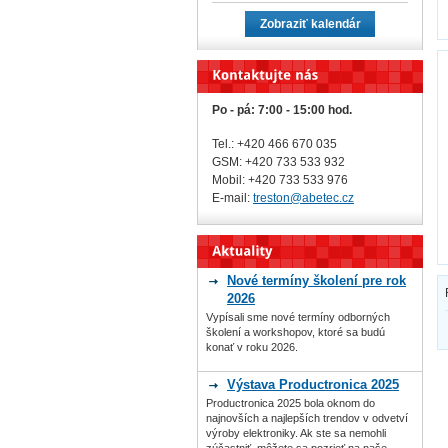
Zobraziť kalendár
Po - pá: 7:00 - 15:00 hod.
Tel.: +420 466 670 035
GSM: +420 733 533 932
Mobil: +420
733 533 976
E-mail:
treston@abetec.cz
Nové termíny školení pre rok
2026
Vypísali sme nové termíny odborných
školení a workshopov, ktoré sa budú
konať v roku 2026.
Výstava Productronica 2025
Productronica 2025 bola oknom do
najnovších a najlepších trendov v odvetví
výroby elektroniky. Ak ste sa nemohli
zúčastniť, môžete sa pozrieť na naše