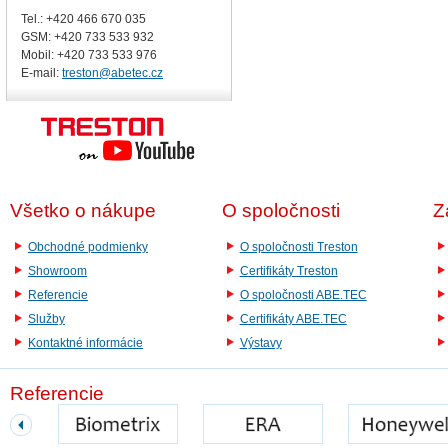
Tel.: +420 466 670 035
GSM: +420 733 533 932
Mobil: +420
733 533 976
E-mail:
treston@abetec.cz
Všetko o nákupe
O spoločnosti
Z
Obchodné podmienky
O spoločnosti Treston
Showroom
Certifikáty Treston
Referencie
O spoločnosti ABE.TEC
Služby
Certifikáty ABE.TEC
Kontaktné informácie
Výstavy
Referencie