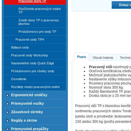
Pracovné stoly TP
Dotaz 
Rozšírenie pracovných stolov
TP
Zvislé rámy TP s pracovnou
plochou
Príslušenstvo pre stoly TP
Pracovné stoly TPH
Baliace stoly
Pracovné stoly Workshop
Popis
Obsah balenia
Technic
Nastaviteľné stoly Quick Edge
Pracovný stôl
navrhnutý 
Oceľová konštrukcia ošet
Príslušenstvo pre všetky stoly
Možnosť jednoduchého vy
Nastavenie výšky imbuso
Osvetlenie
Rozmery pracovnej ploch
Rozdiely medzi pracovnými stolmi
Nosnosť stola 300 kg.
Každý štandardné TP praco
Ergonomické stoličky
Doska stola je z 25 mm la
Priemyselné vozíky
Pracovný stôl TP s klasickou konšt
sortimentu pracovných stolov Trest
Zásuvkové skrinky
paletu úloh a prostredie: testovani
Regály a skrine
150 alebo 300 kg (podľa prevedenia
Priemyselné prepážky