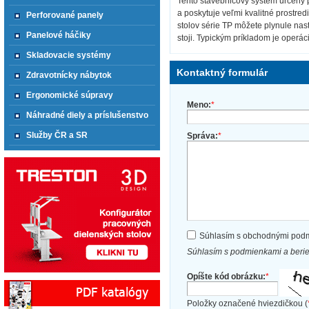
Tento stavebnicový systém určený 
a poskytuje veľmi kvalitné prostre
Perforované panely
stolov série TP môžete plynule nas
Panelové háčiky
stoji. Typickým príkladom je operác
Skladovacie systémy
Kontaktný formulár
Zdravotnícky nábytok
Ergonomické súpravy
Meno:
*
Náhradné diely a príslušenstvo
Služby ČR a SR
Správa:
*
Súhlasím s obchodnými pod
Súhlasím s podmienkami a beri
Opíšte kód obrázku:
*
Položky označené hviezdičkou (