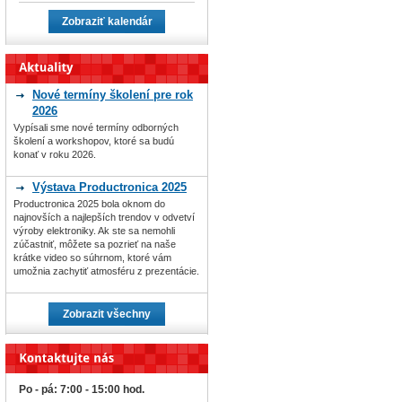
Zobraziť kalendár
Nové termíny školení pre rok
2026
Vypísali sme nové termíny odborných
školení a workshopov, ktoré sa budú
konať v roku 2026.
Výstava Productronica 2025
Productronica 2025 bola oknom do
najnovších a najlepších trendov v odvetví
výroby elektroniky. Ak ste sa nemohli
zúčastniť, môžete sa pozrieť na naše
krátke video so súhrnom, ktoré vám
umožnia zachytiť atmosféru z prezentácie.
Zobrazit všechny
Po - pá: 7:00 - 15:00 hod.