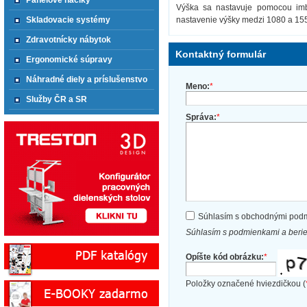
Panelové háčiky
Výška sa nastavuje pomocou imb
Skladovacie systémy
nastavenie výšky medzi 1080 a 1550
Zdravotnícky nábytok
Kontaktný formulár
Ergonomické súpravy
Náhradné diely a príslušenstvo
Meno:
*
Služby ČR a SR
Správa:
*
Súhlasím s obchodnými pod
Súhlasím s podmienkami a beri
Opíšte kód obrázku:
*
Položky označené hviezdičkou (