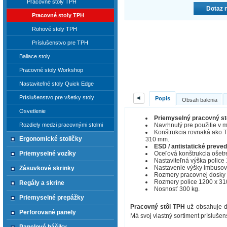
Pracovné stoly TPH
Dotaz 
Pracovné stoly TPH
Rohové stoly TPH
Príslušenstvo pre TPH
Baliace stoly
Pracovné stoly Workshop
Nastaviteľné stoly Quick Edge
Príslušenstvo pre všetky stoly
◄
Popis
Obsah balenia
Osvetlenie
Priemyselný pracovný st
Navrhnutý pre použitie v
Rozdiely medzi pracovnými stolmi
Konštrukcia rovnaká ako TP
Ergonomické stoličky
310 mm.
ESD / antistatické preve
Oceľová konštrukcia ošetr
Priemyselné vozíky
Nastaviteľná výška police
Nastavenie výšky imbuso
Zásuvkové skrinky
Rozmery pracovnej dosky
Rozmery police 1200 x 3
Regály a skrine
Nosnosť 300 kg.
Priemyselné prepážky
Pracovný stôl TPH
už obsahuje dv
Perforované panely
Má svoj vlastný sortiment prísluše