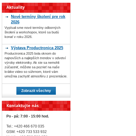
Nové termíny školení pre rok
2026
Vypísali sme nové termíny odborných
školení a workshopov, ktoré sa budú
konať v roku 2026.
Výstava Productronica 2025
Productronica 2025 bola oknom do
najnovších a najlepších trendov v odvetví
výroby elektroniky. Ak ste sa nemohli
zúčastniť, môžete sa pozrieť na naše
krátke video so súhrnom, ktoré vám
umožnia zachytiť atmosféru z prezentácie.
Zobrazit všechny
Po - pá: 7:00 - 15:00 hod.
Tel.: +420 466 670 035
GSM: +420 733 533 932