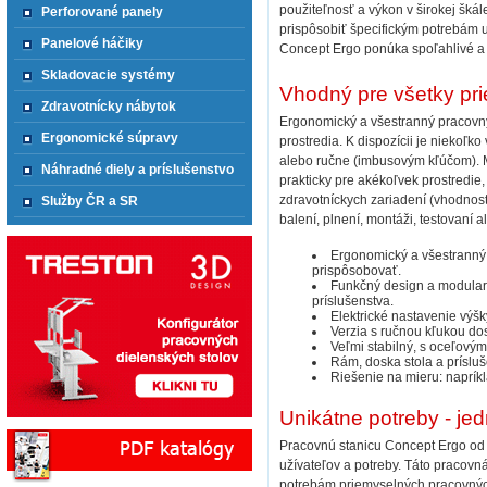
použiteľnosť a výkon v širokej šká
Perforované panely
prispôsobiť špecifickým potrebám už
Panelové háčiky
Concept Ergo ponúka spoľahlivé a 
Skladovacie systémy
Vhodný pre všetky pr
Zdravotnícky nábytok
Ergonomický a všestranný pracovný
Ergonomické súpravy
prostredia. K dispozícii je niekoľko
alebo ručne (imbusovým kľúčom). M
Náhradné diely a príslušenstvo
prakticky pre akékoľvek prostredie,
zdravotníckych zariadení (vhodnosť 
Služby ČR a SR
balení, plnení, montáži, testovaní 
Ergonomický a všestranný 
prispôsobovať.
Funkčný design a modularit
príslušenstva.
Elektrické nastavenie výš
Verzia s ručnou kľukou d
Veľmi stabilný, s oceľov
Rám, doska stola a prísluš
Riešenie na mieru: napríkl
Unikátne potreby - je
Pracovnú stanicu Concept Ergo od 
užívateľov a potreby. Táto pracovn
potrebám priemyselných pracovných 