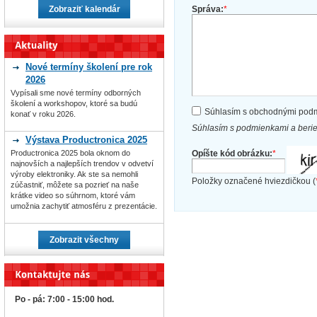
Zobraziť kalendár
Správa:
*
Nové termíny školení pre rok
2026
Vypísali sme nové termíny odborných
školení a workshopov, ktoré sa budú
Súhlasím s obchodnými pod
konať v roku 2026.
Súhlasím s podmienkami a beri
Výstava Productronica 2025
Opíšte kód obrázku:
*
Productronica 2025 bola oknom do
najnovších a najlepších trendov v odvetví
výroby elektroniky. Ak ste sa nemohli
Položky označené hviezdičkou (
zúčastniť, môžete sa pozrieť na naše
krátke video so súhrnom, ktoré vám
umožnia zachytiť atmosféru z prezentácie.
Zobrazit všechny
Po - pá: 7:00 - 15:00 hod.