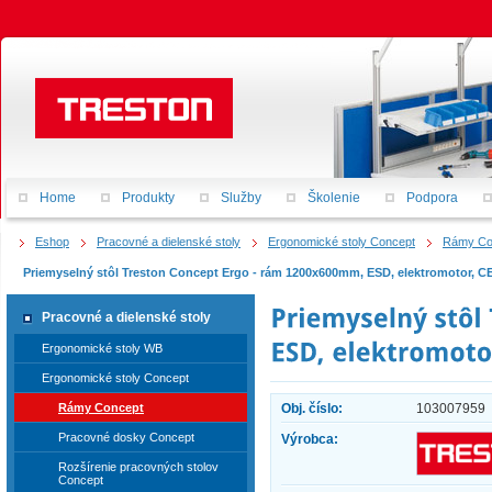
Home
Produkty
Služby
Školenie
Podpora
Eshop
Pracovné a dielenské stoly
Ergonomické stoly Concept
Rámy Co
Priemyselný stôl Treston Concept Ergo - rám 1200x600mm, ESD, elektromotor, 
Pracovné a dielenské stoly
Ergonomické stoly WB
Ergonomické stoly Concept
Rámy Concept
Obj. číslo:
103007959
Pracovné dosky Concept
Výrobca:
Rozšírenie pracovných stolov
Concept