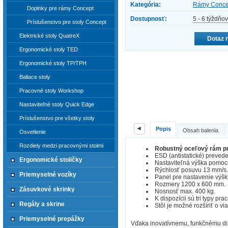
Kategória:
Rámy Conce
Doplnky pre rámy Concept
Dostupnosť:
5 - 6 týždňov
Príslušenstvo pre stoly Concept
Elektrické stoly QuatreX
Dotaz 
Ergonomické stoly TED
Ergonomické stoly TP/TPH
Baliace stoly
Pracovné stoly Workshop
Nastaviteľné stoly Quick Edge
Príslušenstvo pre všetky stoly
◄
Popis
Obsah balenia
Osvetlenie
Rozdiely medzi pracovnými stolmi
Robustný oceľový rám pr
ESD (antistatické) preved
Ergonomické stoličky
Nastaviteľná výška pomoc
Rýchlosť posuvu 13 mm/s
Priemyselné vozíky
Panel pre nastavenie výšk
Rozmery 1200 x 600 mm.
Zásuvkové skrinky
Nosnosť max. 400 kg.
K dispozícii sú tri typy p
Regály a skrine
Stôl je možné rozšíriť o v
Priemyselné prepážky
Vďaka inovatívnemu, funkčnému diz