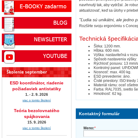
navrhnutý tak, aby vydržal. Je ro
aktualizovať, keď sa úlohy v prieb
"Ľudia sú unikátni, ale jedn
Rozšírte svoju ergonómiu s Concep
Technická špecifikáci
Šírka: 1200 mm.
Hĺbka: 600 mm.
Výška: nastaviteľná v ro
Spôsob nastavenia výšky: 
Rýchlosť posuvu: 13 mm/s
Kontrolný panel: UP/DOWN,
Nosnosť: max. 400 kg.
ESD prevedenie: áno.
Čisté priestory: ISO triedy 
ESD koordinátor, riadenie
Materiál rámu: oceľ ošetr
požiadaviek antistatiky
Farba: RAL7035, svetlo š
Hmotnosť: 62 kg.
1. - 2. 9. 2026
viac o tomto školení
Teória bezolovnatého
Kontaktný formulár
spájkovania
15. 9. 2026
Meno:
*
viac o tomto školení