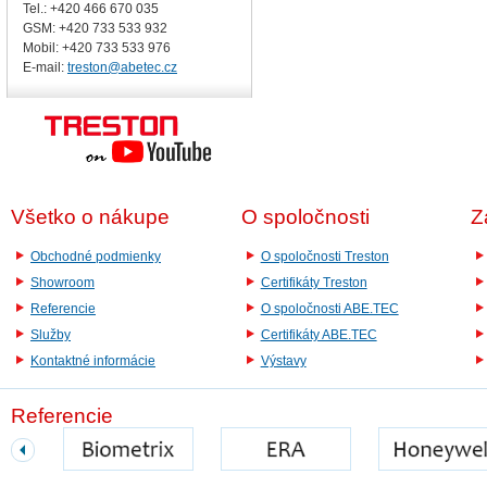
Tel.: +420 466 670 035
GSM: +420 733 533 932
Mobil: +420
733 533 976
E-mail:
treston@abetec.cz
Všetko o nákupe
O spoločnosti
Z
Obchodné podmienky
O spoločnosti Treston
Showroom
Certifikáty Treston
Referencie
O spoločnosti ABE.TEC
Služby
Certifikáty ABE.TEC
Kontaktné informácie
Výstavy
Referencie