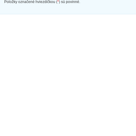
Položky označené hviezdičkou (
*
) sú povinné.