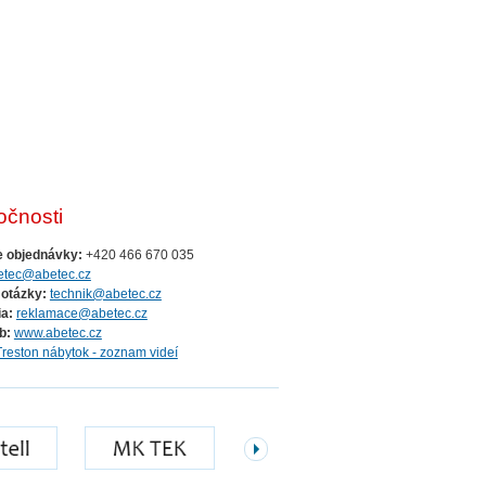
očnosti
e objednávky:
+420 466 670 035
etec@abetec.cz
 otázky:
technik@abetec.cz
a:
reklamace@abetec.cz
b:
www.abetec.cz
Treston nábytok - zoznam videí