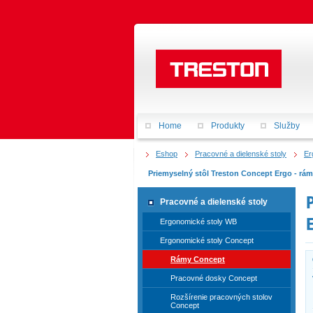
Home
Produkty
Služby
Eshop
Pracovné a dielenské stoly
Er
Priemyselný stôl Treston Concept Ergo - r
Pracovné a dielenské stoly
Ergonomické stoly WB
Ergonomické stoly Concept
Rámy Concept
Pracovné dosky Concept
Rozšírenie pracovných stolov
Concept