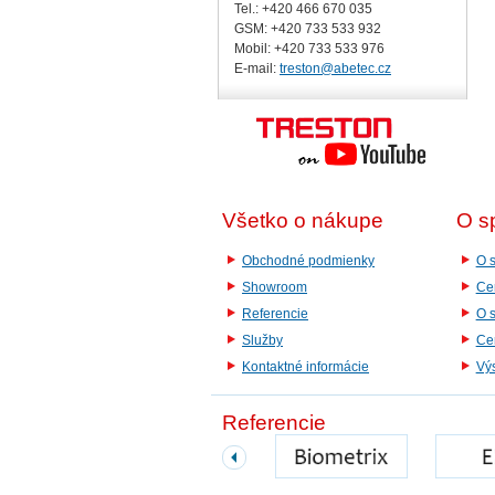
Tel.: +420 466 670 035
GSM: +420 733 533 932
Mobil: +420
733 533 976
E-mail:
treston@abetec.cz
Všetko o nákupe
O s
Obchodné podmienky
O s
Showroom
Cer
Referencie
O 
Služby
Cer
Kontaktné informácie
Vý
Referencie