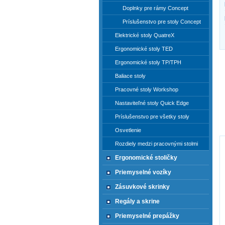
Doplnky pre rámy Concept
Príslušenstvo pre stoly Concept
Elektrické stoly QuatreX
Ergonomické stoly TED
Ergonomické stoly TP/TPH
Baliace stoly
Pracovné stoly Workshop
Nastaviteľné stoly Quick Edge
Príslušenstvo pre všetky stoly
Osvetlenie
Rozdiely medzi pracovnými stolmi
Ergonomické stoličky
Priemyselné vozíky
Zásuvkové skrinky
Regály a skrine
Priemyselné prepážky