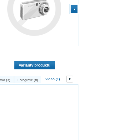
Varianty produktu
►
Video (1)
stvo (3)
Fotografie (8)
Komentáře (0)