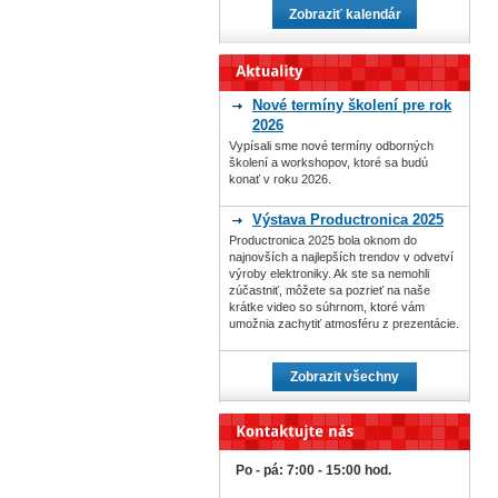
Zobraziť kalendár
Nové termíny školení pre rok
2026
Vypísali sme nové termíny odborných
školení a workshopov, ktoré sa budú
konať v roku 2026.
Výstava Productronica 2025
Productronica 2025 bola oknom do
najnovších a najlepších trendov v odvetví
výroby elektroniky. Ak ste sa nemohli
zúčastniť, môžete sa pozrieť na naše
krátke video so súhrnom, ktoré vám
umožnia zachytiť atmosféru z prezentácie.
Zobrazit všechny
Po - pá: 7:00 - 15:00 hod.