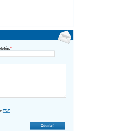
elefón:
*
ov
ZDE
.
Odoslať