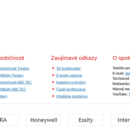
poločnosti
Zaujímavé odkazy
O spol
Telefón pr
poločnosti Treston
3D konfigurátor
E-mail:
ab
tifikáty Treston
E-booky zdarma
Technické
spoločnosti ABE.TEC
Katalógy a brožúry
Reklamáci
Hlavný we
tifikáty ABE.TEC
Časté konfigurácie
YouTube:
stavy
Hľadáme predajcov