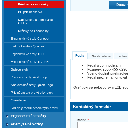
Priehradky a držiaky
Dotaz 
PC príslušenstvo
Napájanie a usporiadanie
káblov
Držiaky na zásobníky
Ergonomické stoly Concept
Elektrické stoly QuatreX
Ergonomické stoly TED
Popis
Obsah balenia
Technic
Ergonomické stoly TP/TPH
Regál s tromi policami.
Rozmery: 200 x 455 x 290
Baliace stoly
Možno doplniť priehradka
Regál možné namontovať n
Pracovné stoly Workshop
Nastaviteľné stoly Quick Edge
Oceľ pokrytá polovodivým ESD ep
Príslušenstvo pre všetky stoly
Osvetlenie
Kontaktný formulár
Rozdiely medzi pracovnými stolmi
Ergonomické stoličky
Meno:
*
Priemyselné vozíky