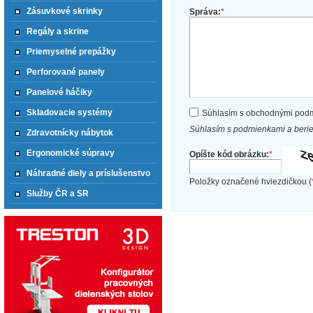
Zásuvkové skrinky
Správa:
*
Regály a skrine
Priemyselné prepážky
Perforované panely
Panelové háčiky
Skladovacie systémy
Súhlasím s obchodnými pod
Súhlasím s podmienkami a beri
Zdravotnícky nábytok
Ergonomické súpravy
Opíšte kód obrázku:
*
Náhradné diely a príslušenstvo
Položky označené hviezdičkou (
Služby ČR a SR