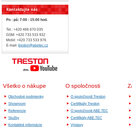
Po - pá: 7:00 - 15:00 hod.
Tel.: +420 466 670 035
GSM: +420 733 533 932
Mobil: +420
733 533 976
E-mail:
treston@abetec.cz
Všetko o nákupe
O spoločnosti
Z
Obchodné podmienky
O spoločnosti Treston
Showroom
Certifikáty Treston
Referencie
O spoločnosti ABE.TEC
Služby
Certifikáty ABE.TEC
Kontaktné informácie
Výstavy