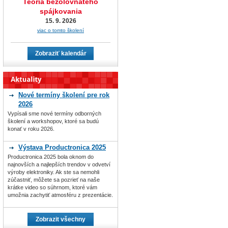
Teória bezolovnatého
spájkovania
15. 9. 2026
viac o tomto školení
Zobraziť kalendár
Nové termíny školení pre rok
2026
Vypísali sme nové termíny odborných
školení a workshopov, ktoré sa budú
konať v roku 2026.
Výstava Productronica 2025
Productronica 2025 bola oknom do
najnovších a najlepších trendov v odvetví
výroby elektroniky. Ak ste sa nemohli
zúčastniť, môžete sa pozrieť na naše
krátke video so súhrnom, ktoré vám
umožnia zachytiť atmosféru z prezentácie.
Zobrazit všechny