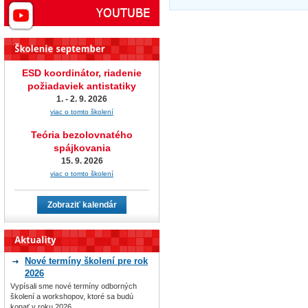
ESD koordinátor, riadenie
požiadaviek antistatiky
1. - 2. 9. 2026
viac o tomto školení
Teória bezolovnatého
spájkovania
15. 9. 2026
viac o tomto školení
Zobraziť kalendár
Nové termíny školení pre rok
2026
Vypísali sme nové termíny odborných
školení a workshopov, ktoré sa budú
konať v roku 2026.