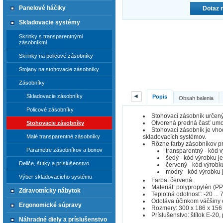
Panelové háčiky
Dotaz 
Skladovacie systémy
Skrinky s transparentnými
zásobníkmi
Skrinky na policové zásobníky
Stojany na stohovacie zásobníky
Zásobníky
◄
Skladovacie zásobníky
Popis
Obsah balenia
Policové zásobníky
Stohovací zásobník určený
Otvorená predná časť umož
Stohovacie zásobníky
Stohovací zásobník je vhodn
skladovacích systémov.
Malé transparentné zásobníky
Rôzne farby zásobníkov pre
Parametre zásobníkov a boxov
transparentný - kód 
šedý - kód výrobku j
Deliče, štítky a príslušenstvo
červený - kód výrobk
modrý - kód výrobku 
Výber skladovacieho systému
Farba: červená.
Materiál: polypropylén (PP
Zdravotnícky nábytok
Teplotná odolnosť: -20 ... 7
Odoláva účinkom väčšiny ol
Ergonomické súpravy
Rozmery: 300 x 186 x 156
Príslušenstvo: štítok E-20, 
Náhradné diely a príslušenstvo