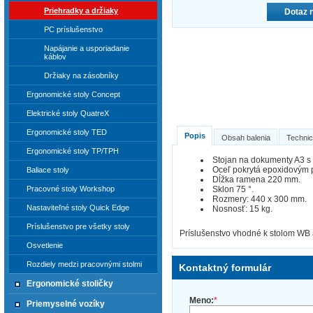
Priehradky a držiaky
Dotaz 
PC príslušenstvo
Napájanie a usporiadanie
káblov
Držiaky na zásobníky
Ergonomické stoly Concept
Elektrické stoly QuatreX
Ergonomické stoly TED
Popis
Obsah balenia
Technic
Ergonomické stoly TP/TPH
Stojan na dokumenty A3 
Oceľ pokrytá epoxidovým 
Baliace stoly
Dĺžka ramena 220 mm.
Sklon 75 °.
Pracovné stoly Workshop
Rozmery: 440 x 300 mm.
Nastaviteľné stoly Quick Edge
Nosnosť: 15 kg.
Príslušenstvo pre všetky stoly
Príslušenstvo vhodné k stolom WB 
Osvetlenie
Rozdiely medzi pracovnými stolmi
Kontaktný formulár
Ergonomické stoličky
Meno:
*
Priemyselné vozíky