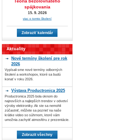
Teória bezolovnatého
spájkovania
15. 9. 2026
viac o tomto školení
Zobraziť kalendár
Nové termíny školení pre rok
2026
Vypísali sme nové termíny odborných
školení a workshopov, ktoré sa budú
konať v roku 2026.
Výstava Productronica 2025
Productronica 2025 bola oknom do
najnovších a najlepších trendov v odvetví
výroby elektroniky. Ak ste sa nemohli
zúčastniť, môžete sa pozrieť na naše
krátke video so súhrnom, ktoré vám
umožnia zachytiť atmosféru z prezentácie.
Zobrazit všechny