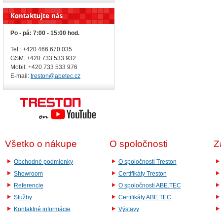
Po - pá: 7:00 - 15:00 hod.
Tel.: +420 466 670 035
GSM: +420 733 533 932
Mobil: +420
733 533 976
E-mail:
treston@abetec.cz
Všetko o nákupe
O spoločnosti
Z
Obchodné podmienky
O spoločnosti Treston
Showroom
Certifikáty Treston
Referencie
O spoločnosti ABE.TEC
Služby
Certifikáty ABE.TEC
Kontaktné informácie
Výstavy