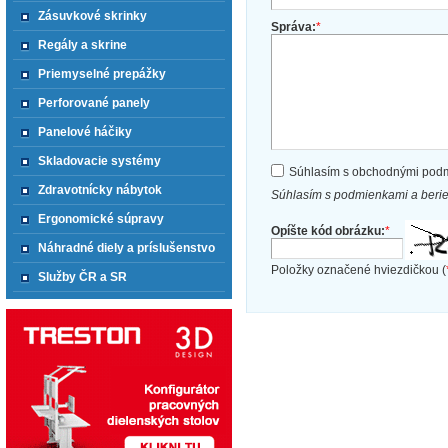
Zásuvkové skrinky
Správa:
*
Regály a skrine
Priemyselné prepážky
Perforované panely
Panelové háčiky
Skladovacie systémy
Súhlasím s obchodnými pod
Zdravotnícky nábytok
Súhlasím s podmienkami a beri
Ergonomické súpravy
Opíšte kód obrázku:
*
Náhradné diely a príslušenstvo
Položky označené hviezdičkou (
Služby ČR a SR